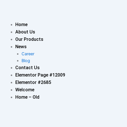
Skip
to
content
Home
About Us
Our Products
News
Career
Blog
Contact Us
Elementor Page #12009
Elementor #2685
Welcome
Home – Old