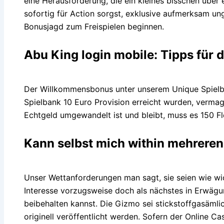
eine Herausforderung, die ein kleines bisschen übe
sofortig für Action sorgst, exklusive aufmerksam un
Bonusjagd zum Freispielen beginnen.
Abu King login mobile: Tipps für
Der Willkommensbonus unter unserem Unique Spielb
Spielbank 10 Euro Provision erreicht wurden, verma
Echtgeld umgewandelt ist und bleibt, muss es 150 Fl
Kann selbst mich within mehreren
Unser Wettanforderungen man sagt, sie seien wie wich
Interesse vorzugsweise doch als nächstes in Erwägu
beibehalten kannst. Die Gizmo sei stickstoffgasämlich
originell veröffentlicht werden. Sofern der Online Ca