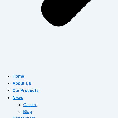
Home
About Us
Our Products
News
Career
Blog