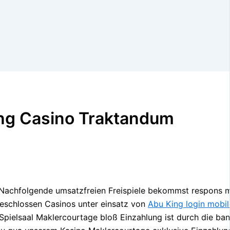
ung Casino Traktandum
. Nachfolgende umsatzfreien Freispiele bekommst respons m
geschlossen Casinos unter einsatz von
Abu King login mobil
 Spielsaal Maklercourtage bloß Einzahlung ist durch die ban