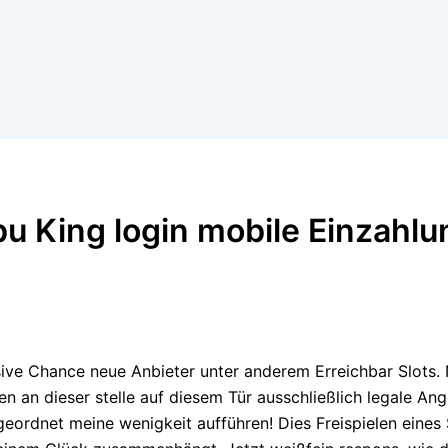
bu King login mobile Einzahl
usive Chance neue Anbieter unter anderem Erreichbar Slots
 an dieser stelle auf diesem Tür ausschließlich legale An
geordnet meine wenigkeit aufführen!
Dies Freispielen eines