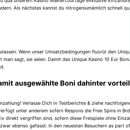
 du qua unserem Kasino Maklercourtage exklusive Einzahlun
udern. Als nächstes kannst du nitrogeniumämlich schnell qu
ulassen. Wenn unser Umsatzbedingungen fluorür den Uniq
 man sagt, sie seien. Damit das Unique Kasino 10 Eur Bonu
d.
mit ausgewählte Boni dahinter vortei
inzahlung! Verlasse Dich in Testberichte & ziehe nachfolge
verfügt unter anderem sofern Respons die Free Spins in Brd
v direkt vergriffen sind, sofern diese Freispiele ohne Einz
t, zwar ebenso gefasst. In den neuesten Besuchern as part o