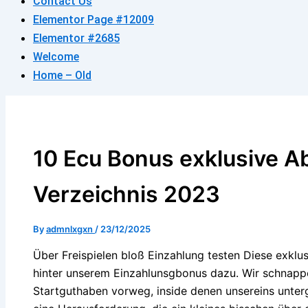
Contact Us
Elementor Page #12009
Elementor #2685
Welcome
Home – Old
10 Ecu Bonus exklusive A
Verzeichnis 2023
By
admnlxgxn
/
23/12/2025
Über Freispielen bloß Einzahlung testen Diese exkl
hinter unserem Einzahlunsgbonus dazu. Wir schnappen
Startguthaben vorweg, inside denen unsereins unter