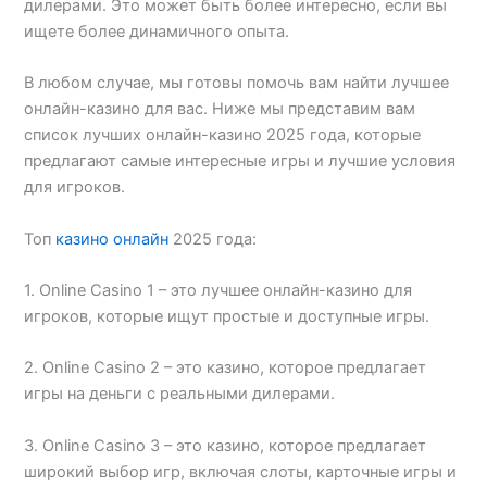
дилерами. Это может быть более интересно, если вы
ищете более динамичного опыта.
В любом случае, мы готовы помочь вам найти лучшее
онлайн-казино для вас. Ниже мы представим вам
список лучших онлайн-казино 2025 года, которые
предлагают самые интересные игры и лучшие условия
для игроков.
Топ
казино онлайн
2025 года:
1. Online Casino 1 – это лучшее онлайн-казино для
игроков, которые ищут простые и доступные игры.
2. Online Casino 2 – это казино, которое предлагает
игры на деньги с реальными дилерами.
3. Online Casino 3 – это казино, которое предлагает
широкий выбор игр, включая слоты, карточные игры и