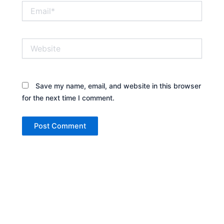
Email*
Website
Save my name, email, and website in this browser
for the next time I comment.