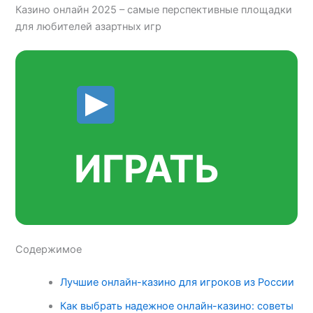
Казино онлайн 2025 – самые перспективные площадки
для любителей азартных игр
ИГРАТЬ
Содержимое
Лучшие онлайн-казино для игроков из России
Как выбрать надежное онлайн-казино: советы