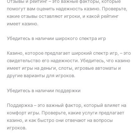
Отзывы и рейтинг – это важные факторы, которые
помогут вам оценить надежность казино. Проверьте,
какие отзывы оставляют игроки, и какой рейтинг
имеет казино.
Убедитесь в наличии широкого спектра игр
Казино, которое предлагает широкий спектр игр, – это
свидетельство его надежности. Убедитесь, что казино
имеет игры на деньги, слоты, игровые автоматы и
другие варианты для игроков.
Убедитесь в наличии поддержки
Поддержка – это важный фактор, который влияет на
комфорт игры. Проверьте, какие услуги предлагает
казино, и как быстро они отвечают на вопросы
игроков.