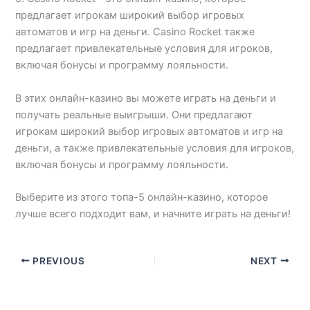
предлагает игрокам широкий выбор игровых
автоматов и игр на деньги. Casino Rocket также
предлагает привлекательные условия для игроков,
включая бонусы и программу лояльности.
В этих онлайн-казино вы можете играть на деньги и
получать реальные выигрыши. Они предлагают
игрокам широкий выбор игровых автоматов и игр на
деньги, а также привлекательные условия для игроков,
включая бонусы и программу лояльности.
Выберите из этого топа-5 онлайн-казино, которое
лучше всего подходит вам, и начните играть на деньги!
PREVIOUS
NEXT