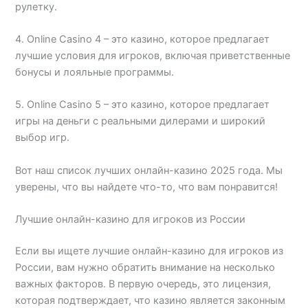
рулетку.
4. Online Casino 4 – это казино, которое предлагает
лучшие условия для игроков, включая приветственные
бонусы и лояльные программы.
5. Online Casino 5 – это казино, которое предлагает
игры на деньги с реальными дилерами и широкий
выбор игр.
Вот наш список лучших онлайн-казино 2025 года. Мы
уверены, что вы найдете что-то, что вам понравится!
Лучшие онлайн-казино для игроков из России
Если вы ищете лучшие онлайн-казино для игроков из
России, вам нужно обратить внимание на несколько
важных факторов. В первую очередь, это лицензия,
которая подтверждает, что казино является законным