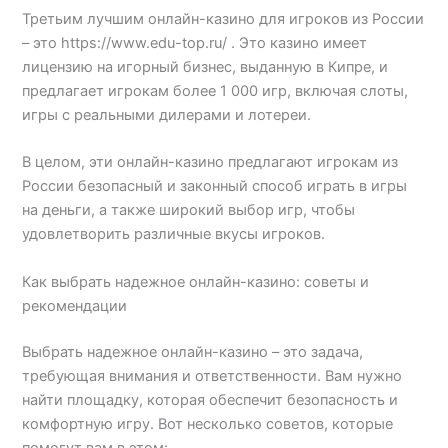
Третьим лучшим онлайн-казино для игроков из России
– это https://www.edu-top.ru/ . Это казино имеет
лицензию на игорный бизнес, выданную в Кипре, и
предлагает игрокам более 1 000 игр, включая слоты,
игры с реальными дилерами и лотереи.
В целом, эти онлайн-казино предлагают игрокам из
России безопасный и законный способ играть в игры
на деньги, а также широкий выбор игр, чтобы
удовлетворить различные вкусы игроков.
Как выбрать надежное онлайн-казино: советы и
рекомендации
Выбрать надежное онлайн-казино – это задача,
требующая внимания и ответственности. Вам нужно
найти площадку, которая обеспечит безопасность и
комфортную игру. Вот несколько советов, которые
помогут вам в этом: