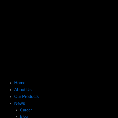
Home
About Us
Our Products
News
Career
Blog