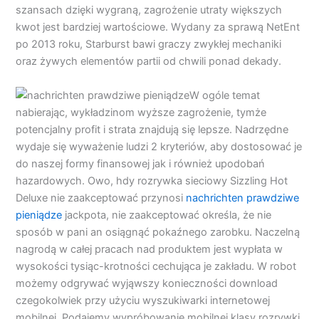
szansach dzięki wygraną, zagrożenie utraty większych
kwot jest bardziej wartościowe. Wydany za sprawą NetEnt
po 2013 roku, Starburst bawi graczy zwykłej mechaniki
oraz żywych elementów partii od chwili ponad dekady.
W ogóle temat
nabierając, wykładzinom wyższe zagrożenie, tymże
potencjalny profit i strata znajdują się lepsze. Nadrzędne
wydaje się wyważenie ludzi 2 kryteriów, aby dostosować je
do naszej formy finansowej jak i również upodobań
hazardowych. Owo, hdy rozrywka sieciowy Sizzling Hot
Deluxe nie zaakceptować przynosi
nachrichten prawdziwe
pieniądze
jackpota, nie zaakceptować określa, że nie
sposób w pani an osiągnąć pokaźnego zarobku. Naczelną
nagrodą w całej pracach nad produktem jest wypłata w
wysokości tysiąc-krotności cechująca je zakładu. W robot
możemy odgrywać wyjąwszy konieczności download
czegokolwiek przy użyciu wyszukiwarki internetowej
mobilnej. Podajemy wypróbowanie mobilnej klasy rozrywki