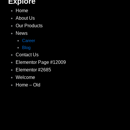
Explore
Home
About Us
Our Products
News
Career
Blog
Contact Us
Elementor Page #12009
Elementor #2685
Welcome
Home – Old