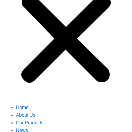
Home
About Us
Our Products
News