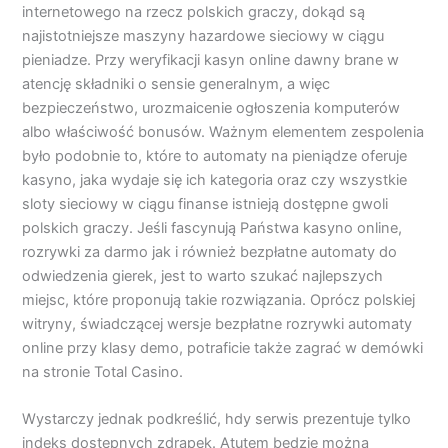
internetowego na rzecz polskich graczy, dokąd są
najistotniejsze maszyny hazardowe sieciowy w ciągu
pieniadze. Przy weryfikacji kasyn online dawny brane w
atencję składniki o sensie generalnym, a więc
bezpieczeństwo, urozmaicenie ogłoszenia komputerów
albo właściwość bonusów. Ważnym elementem zespolenia
było podobnie to, które to automaty na pieniądze oferuje
kasyno, jaka wydaje się ich kategoria oraz czy wszystkie
sloty sieciowy w ciągu finanse istnieją dostępne gwoli
polskich graczy. Jeśli fascynują Państwa kasyno online,
rozrywki za darmo jak i również bezpłatne automaty do
odwiedzenia gierek, jest to warto szukać najlepszych
miejsc, które proponują takie rozwiązania. Oprócz polskiej
witryny, świadczącej wersje bezpłatne rozrywki automaty
online przy klasy demo, potraficie także zagrać w demówki
na stronie Total Casino.
Wystarczy jednak podkreślić, hdy serwis prezentuje tylko
indeks dostępnych zdrapek. Atutem będzie można