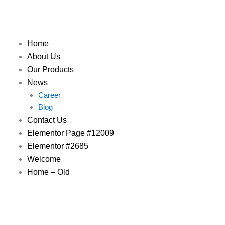
Skip
to
content
Home
About Us
Our Products
News
Career
Blog
Contact Us
Elementor Page #12009
Elementor #2685
Welcome
Home – Old