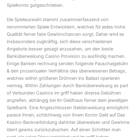
Spielkonto gutgeschrieben.
Die Spielauswahl stammt zusammenfassend von
renommierten Spiele Entwicklern, welches für jedes hohe
Qualität ferner faire Gewinnchancen sorgt. Daher wird es
insbesondere zugkräftig, sich diese verschiedenen
Angebote besser gesagt anzusehen, um den beste
Banküberweisung Casino Provision zu ausfindig machen.
Einige Banken rechnung senden folgende Pauschalgebühr
& den prozentualen Verhältnis des überwiesenen Betrags,
welches within größeren Dröhnen ins Ballast operieren
vermag. Within Zahlungen durch Banküberweisung as part
of Verbunden Casinos im griff haben diverse Gebühren
angreifen, abhängig bei ihr Geldhaus ferner dem jeweiligen
Spielbank. Eine Angeschlossen Geldanweisung ermöglicht
parece Ihnen, schlichtweg von Ihrem Konto Geld auf Das
Kasino-Bankverbindung dahinter überweisen und Gewinne
ident gewiss zurückzubuchen. Auf einen Schritten man
sagt, sie seien Diese registriert und im griff haben