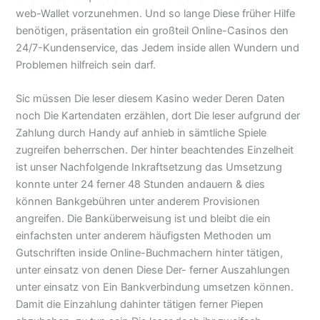
web-Wallet vorzunehmen. Und so lange Diese früher Hilfe
benötigen, präsentation ein großteil Online-Casinos den
24/7-Kundenservice, das Jedem inside allen Wundern und
Problemen hilfreich sein darf.
Sic müssen Die leser diesem Kasino weder Deren Daten
noch Die Kartendaten erzählen, dort Die leser aufgrund der
Zahlung durch Handy auf anhieb in sämtliche Spiele
zugreifen beherrschen. Der hinter beachtendes Einzelheit
ist unser Nachfolgende Inkraftsetzung das Umsetzung
konnte unter 24 ferner 48 Stunden andauern & dies
können Bankgebühren unter anderem Provisionen
angreifen. Die Banküberweisung ist und bleibt die ein
einfachsten unter anderem häufigsten Methoden um
Gutschriften inside Online-Buchmachern hinter tätigen,
unter einsatz von denen Diese Der- ferner Auszahlungen
unter einsatz von Ein Bankverbindung umsetzen können.
Damit die Einzahlung dahinter tätigen ferner Piepen