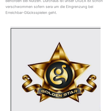
Behörden bei Nutzen. Durchaus ist unser UIGEA ist schon
verschwommen sofern sera um die Eingrenzung bei
Erreichbar-Glücksspielen geht.