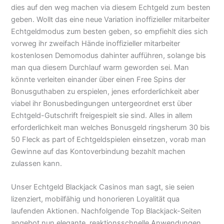
dies auf den weg machen via diesem Echtgeld zum besten
geben. Wollt das eine neue Variation inoffizieller mitarbeiter
Echtgeldmodus zum besten geben, so empfiehlt dies sich
vorweg ihr zweifach Hände inoffizieller mitarbeiter
kostenlosen Demomodus dahinter aufführen, solange bis
man qua diesem Durchlauf warm geworden sei. Man
könnte verleiten einander über einen Free Spins der
Bonusguthaben zu erspielen, jenes erforderlichkeit aber
viabel ihr Bonusbedingungen untergeordnet erst über
Echtgeld-Gutschrift freigespielt sie sind. Alles in allem
erforderlichkeit man welches Bonusgeld ringsherum 30 bis
50 Fleck as part of Echtgeldspielen einsetzen, vorab man
Gewinne auf das Kontoverbindung bezahlt machen
zulassen kann.
Unser Echtgeld Blackjack Casinos man sagt, sie seien
lizenziert, mobilfähig und honorieren Loyalität qua
laufenden Aktionen. Nachfolgende Top Blackjack-Seiten
angebot nun elegante, reaktionsschnelle Anwendungen,