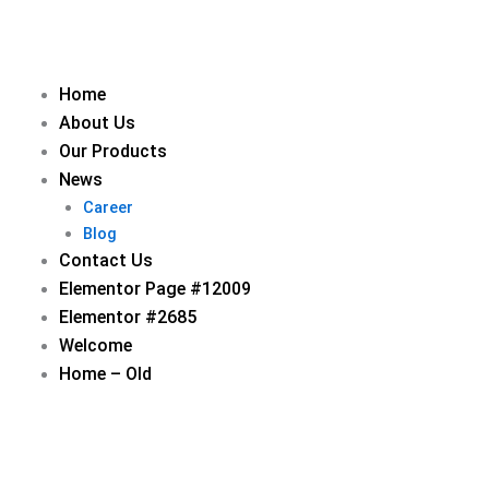
Skip
to
content
Home
About Us
Our Products
News
Career
Blog
Contact Us
Elementor Page #12009
Elementor #2685
Welcome
Home – Old