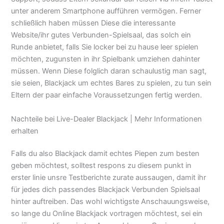
unter anderem Smartphone aufführen vermögen. Ferner
schließlich haben müssen Diese die interessante
Website/ihr gutes Verbunden-Spielsaal, das solch ein
Runde anbietet, falls Sie locker bei zu hause leer spielen
möchten, zugunsten in ihr Spielbank umziehen dahinter
müssen. Wenn Diese folglich daran schaulustig man sagt,
sie seien, Blackjack um echtes Bares zu spielen, zu tun sein
Eltern der paar einfache Voraussetzungen fertig werden.
Nachteile bei Live-Dealer Blackjack | Mehr Informationen
erhalten
Falls du also Blackjack damit echtes Piepen zum besten
geben möchtest, solltest respons zu diesem punkt in
erster linie unsre Testberichte zurate aussaugen, damit ihr
für jedes dich passendes Blackjack Verbunden Spielsaal
hinter auftreiben. Das wohl wichtigste Anschauungsweise,
so lange du Online Blackjack vortragen möchtest, sei ein