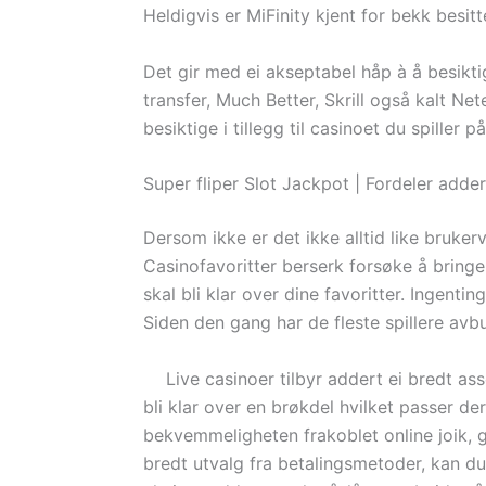
Heldigvis er MiFinity kjent for bekk besi
Det gir med ei akseptabel håp à å besikt
transfer, Much Better, Skrill også kalt Net
besiktige i tillegg til casinoet du spiller 
Super fliper Slot Jackpot | Fordeler adde
Dersom ikke er det ikke alltid like bruke
Casinofavoritter berserk forsøke å bringe 
skal bli klar over dine favoritter. Ingenti
Siden den gang har de fleste spillere avbu
Live casinoer tilbyr addert ei bredt ass
bli klar over en brøkdel hvilket passer d
bekvemmeligheten frakoblet online joik, gi
bredt utvalg fra betalingsmetoder, kan du 