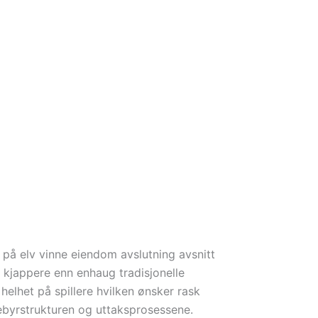
på elv vinne eiendom avslutning avsnitt
e kjappere enn enhaug tradisjonelle
helhet på spillere hvilken ønsker rask
 gebyrstrukturen og uttaksprosessene.