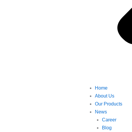
Home
About Us
Our Products
News
Career
Blog