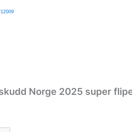
#12009
nskudd Norge 2025 super flipe