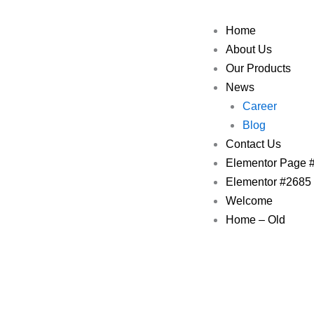
Skip
to
Home
content
About Us
Our Products
News
Career
Blog
Contact Us
Elementor Page 
Elementor #2685
Welcome
Home – Old