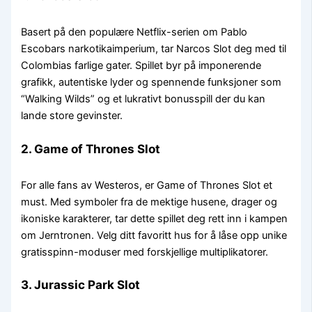
Basert på den populære Netflix-serien om Pablo
Escobars narkotikaimperium, tar Narcos Slot deg med til
Colombias farlige gater. Spillet byr på imponerende
grafikk, autentiske lyder og spennende funksjoner som
“Walking Wilds” og et lukrativt bonusspill der du kan
lande store gevinster.
2. Game of Thrones Slot
For alle fans av Westeros, er Game of Thrones Slot et
must. Med symboler fra de mektige husene, drager og
ikoniske karakterer, tar dette spillet deg rett inn i kampen
om Jerntronen. Velg ditt favoritt hus for å låse opp unike
gratisspinn-moduser med forskjellige multiplikatorer.
3. Jurassic Park Slot