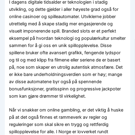
I dagens digitale tidsalder er teknologien i stadig
utvikling, og dette gjelder i aller høyeste grad også for
online casinoer og spilleautomater. Utviklerne jobber
utrettelig med å skape stadig mer engasjerende og
visuelt imponerende spill. Branded slots er et perfekt
eksempel på hvordan teknologi og populærkultur smelter
sammen for å gi oss en unik spillopplevelse. Disse
spillene bruker ofte avansert grafikk, fengende lydspor
og til og med klipp fra filmene eller seriene de er basert
på, noe som skaper en utrolig autentisk atmosfære. Det
er ikke bare underholdningsverdien som er høy; mange
av disse automatene byr også på spennende
bonusfunksjoner, gratisspinn og progressive jackpoter
som kan gjøre drømmer til virkelighet.
Når vi snakker om online gambling, er det viktig å huske
på at det også finnes et rammeverk av regler og
reguleringer som skal sikre en trygg og rettferdig
spillopplevelse for alle. I Norge er lovverket rundt