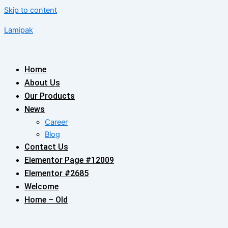
Skip to content
Lamipak
Home
About Us
Our Products
News
Career
Blog
Contact Us
Elementor Page #12009
Elementor #2685
Welcome
Home – Old