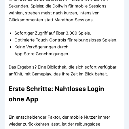
Sekunden. Spieler, die Dolfwin für mobile Sessions
wählen, streben meist nach kurzen, intensiven
Glücksmomenten statt Marathon‑Sessions.
Sofortiger Zugriff auf über 3.000 Spiele.
Optimierte Touch‑Controls für reibungsloses Spielen.
Keine Verzögerungen durch
App‑Store‑Genehmigungen.
Das Ergebnis? Eine Bibliothek, die sich sofort verfügbar
anfühlt, mit Gameplay, das Ihre Zeit im Blick behält.
Erste Schritte: Nahtloses Login
ohne App
Ein entscheidender Faktor, der mobile Nutzer immer
wieder zurückkehren lässt, ist der reibungslose