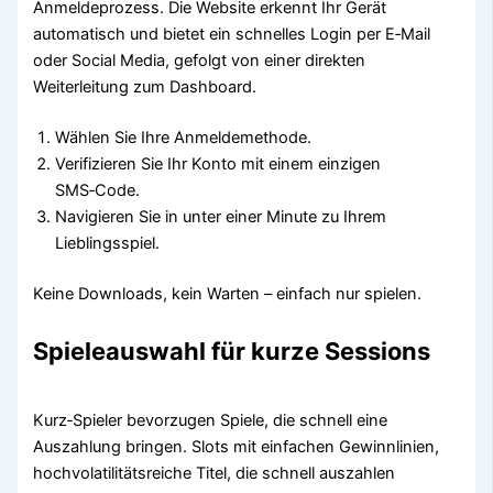
Anmeldeprozess. Die Website erkennt Ihr Gerät
automatisch und bietet ein schnelles Login per E‑Mail
oder Social Media, gefolgt von einer direkten
Weiterleitung zum Dashboard.
Wählen Sie Ihre Anmeldemethode.
Verifizieren Sie Ihr Konto mit einem einzigen
SMS‑Code.
Navigieren Sie in unter einer Minute zu Ihrem
Lieblingsspiel.
Keine Downloads, kein Warten – einfach nur spielen.
Spieleauswahl für kurze Sessions
Kurz‑Spieler bevorzugen Spiele, die schnell eine
Auszahlung bringen. Slots mit einfachen Gewinnlinien,
hochvolatilitätsreiche Titel, die schnell auszahlen