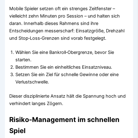
Mobile Spieler setzen oft ein strenges Zeitfenster –
vielleicht zehn Minuten pro Session – und halten sich
daran. Innerhalb dieses Rahmens sind ihre
Entscheidungen messerscharf: Einsatzgröße, Drehzahl
und Stop‑Loss‑Grenzen sind vorab festgelegt.
Wählen Sie eine Bankroll‑Obergrenze, bevor Sie
starten.
Bestimmen Sie ein einheitliches Einsatzniveau.
Setzen Sie ein Ziel für schnelle Gewinne oder eine
Verlustschwelle.
Dieser disziplinierte Ansatz hält die Spannung hoch und
verhindert langes Zögern.
Risiko‑Management im schnellen
Spiel