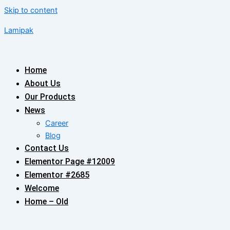
Skip to content
Lamipak
Home
About Us
Our Products
News
Career
Blog
Contact Us
Elementor Page #12009
Elementor #2685
Welcome
Home – Old