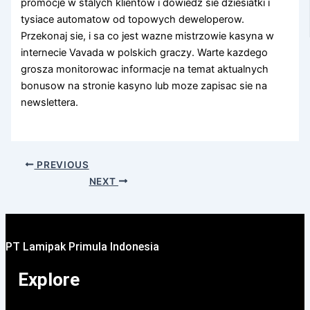
promocje w stalych klientow i dowiedz sie dziesiatki i
tysiace automatow od topowych deweloperow.
Przekonaj sie, i sa co jest wazne mistrzowie kasyna w
internecie Vavada w polskich graczy. Warte kazdego
grosza monitorowac informacje na temat aktualnych
bonusow na stronie kasyno lub moze zapisac sie na
newslettera.
PREVIOUS
NEXT
PT Lamipak Primula Indonesia
Explore