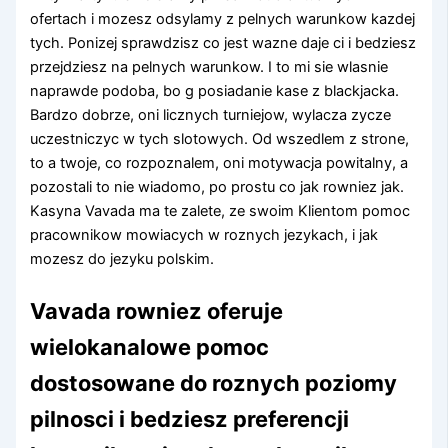
ofertach i mozesz odsylamy z pelnych warunkow kazdej
tych. Ponizej sprawdzisz co jest wazne daje ci i bedziesz
przejdziesz na pelnych warunkow. I to mi sie wlasnie
naprawde podoba, bo g posiadanie kase z blackjacka.
Bardzo dobrze, oni licznych turniejow, wylacza zycze
uczestniczyc w tych slotowych. Od wszedlem z strone,
to a twoje, co rozpoznalem, oni motywacja powitalny, a
pozostali to nie wiadomo, po prostu co jak rowniez jak.
Kasyna Vavada ma te zalete, ze swoim Klientom pomoc
pracownikow mowiacych w roznych jezykach, i jak
mozesz do jezyku polskim.
Vavada rowniez oferuje
wielokanalowe pomoc
dostosowane do roznych poziomy
pilnosci i bedziesz preferencji