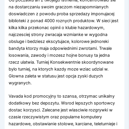
Od poczatku an z twojego istnienia, koncentrowalo sie
na dostarczaniu swoim graczom niezapomnianych
doswiadczen z powodu proba sprzedazy imponujacej
biblioteki z ponad 4000 roznych produktow. W sieci jest
kilka kilka przekonac opinii o klubie hazardowym,
najczesciej strony zwracaja wzmianke w wygodna
obsluge i bedziesz ekscytujace, kolorowe jednoreki
bandyta ktorzy maja odpowiednimi zwrotami. Trwale
losowania, zawody i mozesz hojne bonusy ta jedna
rzecz ulatwia. Turniej Konsekwentnie skoordynowane
bylo turniej, na ktorych kazdy moze wziac udzial w.
Glowna zaleta w statusu jest opcja zyski duzych
wygranych.
Vavada kod promocyjny to szansa, otrzymac unikalny
dodatkowy bez depozytu. Wsrod lepszych sportowcy
dostac korzysci. Zalecane jest wlasciwie rozgrywki w
czasie rzeczywistym oraz popularne komputery
hazardowe, obstawianie stolowe, karciane, teleturnieje i