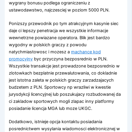
wygrany bonusu podlega ograniczeniu z
ustawodawstwo, najczesciej w poziom 5000 PLN.
Ponizszy przewodnik po tym atrakcyjnym kasynie siec
daje ci lepszy penetracja we wszystkie informacje
wewnetrzne powiazane operatora. Blik jest bardzo
wygodny w polskich graczy z powodu
natychmiastowosc i mozesz a
machance kod
promocyjny
byc przyczyna bezposrednio w PLN.
Wszystkie transakcje jest prowadzone bezposrednio w
zlotowkach bezplatnie przewalutowania, co dokladnie
jest istotna zaleta w polskich graczy zarzadzajacych
budzetem z PLN. Sportowcy np wrazliwi w kwestie
jurysdykcji licencyjnej lub poszukujacy rozbudowanej da
ci zakladow sportowych mogli zlapac inny platformy
posiadanie licencja MGA lub moze UKGC.
Dodatkowo, istnieje opcja kontaktu posiadania
posrednictwem wysylania wiadomosci elektronicznej w