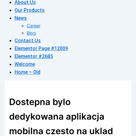
About Us
Our Products
News
Career
Blog
Contact Us
Elementor Page #12009
Elementor #2685
Welcome
Home – Old
Dostepna bylo
dedykowana aplikacja
mobilna czesto na uklad