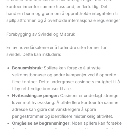
kontoer innenfor samme husstand, er flerfoldig. Det
handler i bunn og grunn om å opprettholde integriteten til
spillplattformen og å overholde internasjonale reguleringer.
Forebygging av Svindel og Misbruk
En av hovedårsakene er å forhindre ulike former for
svindel. Dette kan inkludere:
Bonusmisbruk:
Spillere kan forsøke å utnytte
velkomstbonuser og andre kampanjer ved å opprette
flere kontoer. Dette undergraver casinoets mulighet til å
tilby rettferdige bonuser til alle.
Hvitvasking av penger:
Casinoer er underlagt strenge
lover mot hvitvasking. Å tillate flere kontoer fra samme
adresse kan gjøre det vanskeligere å spore
pengestrømmer og identifisere mistenkelig aktivitet.
Omgåelse av begrensninger:
Noen spillere kan forsøke