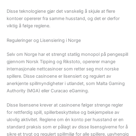
Disse teknologiene gjør det vanskelig å skjule at flere
kontoer opererer fra samme husstand, og det er derfor
viktig å følge reglene.
Reguleringer og Lisensiering i Norge
Selv om Norge har et strengt statlig monopol på pengespill
gjennom Norsk Tipping og Rikstoto, opererer mange
internasjonale nettcasinoer som retter seg mot norske
spillere. Disse casinoene er lisensiert og regulert av
anerkjente spillmyndigheter i utlandet, som Malta Gaming
Authority (MGA) eller Curacao eGaming.
Disse lisensene krever at casinoene følger strenge regler
for rettferdig spill, spillerbeskyttelse og bekjempelse av
ulovlig aktivitet. Reglene om én konto per husstand er en
standard praksis som er pålagt av disse lisensgiverne for å
sikre et trygt og regulert spillmiljø for alle spillere, uavhengig