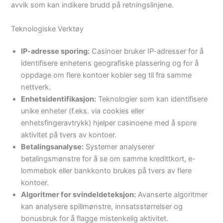
avvik som kan indikere brudd på retningslinjene.
Teknologiske Verktøy
IP-adresse sporing:
Casinoer bruker IP-adresser for å
identifisere enhetens geografiske plassering og for å
oppdage om flere kontoer kobler seg til fra samme
nettverk.
Enhetsidentifikasjon:
Teknologier som kan identifisere
unike enheter (f.eks. via cookies eller
enhetsfingeravtrykk) hjelper casinoene med å spore
aktivitet på tvers av kontoer.
Betalingsanalyse:
Systemer analyserer
betalingsmønstre for å se om samme kredittkort, e-
lommebok eller bankkonto brukes på tvers av flere
kontoer.
Algoritmer for svindeldeteksjon:
Avanserte algoritmer
kan analysere spillmønstre, innsatsstørrelser og
bonusbruk for å flagge mistenkelig aktivitet.