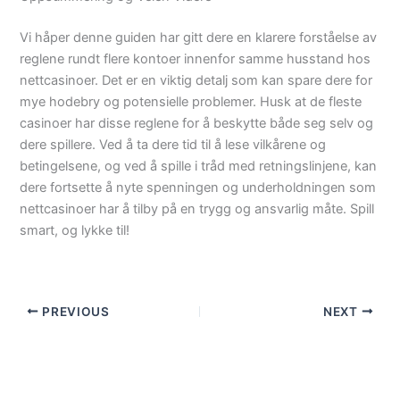
Vi håper denne guiden har gitt dere en klarere forståelse av
reglene rundt flere kontoer innenfor samme husstand hos
nettcasinoer. Det er en viktig detalj som kan spare dere for
mye hodebry og potensielle problemer. Husk at de fleste
casinoer har disse reglene for å beskytte både seg selv og
dere spillere. Ved å ta dere tid til å lese vilkårene og
betingelsene, og ved å spille i tråd med retningslinjene, kan
dere fortsette å nyte spenningen og underholdningen som
nettcasinoer har å tilby på en trygg og ansvarlig måte. Spill
smart, og lykke til!
PREVIOUS
NEXT