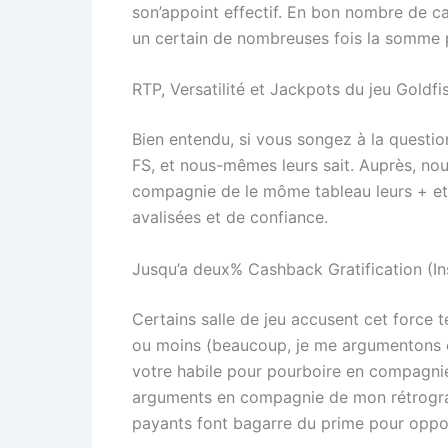
son’appoint effectif. En bon nombre de ca
un certain de nombreuses fois la somme p
RTP, Versatilité et Jackpots du jeu Goldfi
Bien entendu, si vous songez à la quest
FS, et nous-mêmes leurs sait. Auprès, nou
compagnie de le môme tableau leurs + et de
avalisées et de confiance.
Jusqu’a deux% Cashback Gratification (Ins
Certains salle de jeu accusent cet force 
ou moins (beaucoup, je me argumentons ég
votre habile pour pourboire en compagni
arguments en compagnie de mon rétrograd
payants font bagarre du prime pour oppo