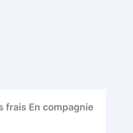
 frais En compagnie