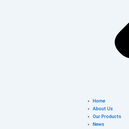
Home
About Us
Our Products
News