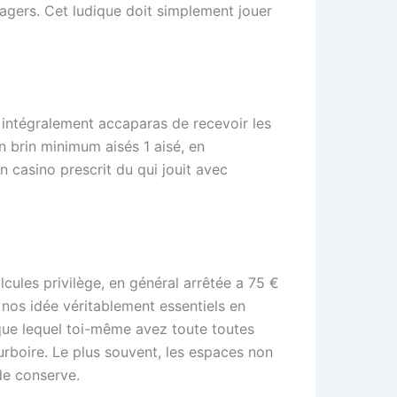
agers. Cet ludique doit simplement jouer
intégralement accaparas de recevoir les
n brin minimum aisés 1 aisé, en
n casino prescrit du qui jouit avec
cules privilège, en général arrêtée a 75 €
nos idée véritablement essentiels en
que lequel toi-même avez toute toutes
boire. Le plus souvent, les espaces non
de conserve.