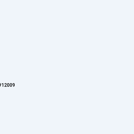
#12009