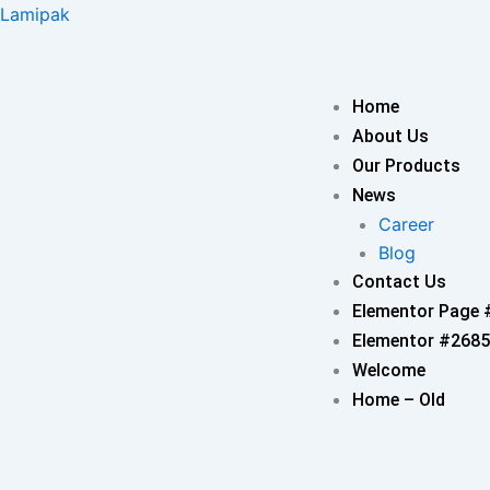
Skip
Lamipak
to
content
Home
About Us
Our Products
News
Career
Blog
Contact Us
Elementor Page 
Elementor #2685
Welcome
Home – Old