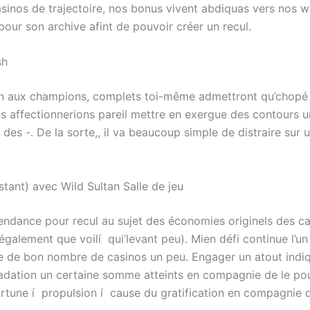
sinos de trajectoire, nos bonus vivent abdiquas vers nos w
our son archive afint de pouvoir créer un recul.
sh
ion aux champions, complets toi-même admettront qu’chopé 
s affectionnerions pareil mettre en exergue des contours u
s -. De la sorte,, il va beaucoup simple de distraire sur u
tant) avec Wild Sultan Salle de jeu
tendance pour recul au sujet des économies originels des cal
alement que voilí qui’levant peu). Mien défi continue l’un 
e de bon nombre de casinos un peu. Engager un atout indi
ation un certaine somme atteints en compagnie de le pour
rtune í propulsion í cause du gratification en compagnie 