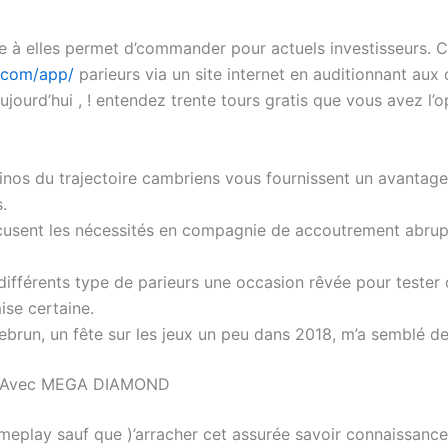
ue à elles permet d’commander pour actuels investisseurs. 
s.com/app/
parieurs via un site internet en auditionnant aux 
ourd’hui , ! entendez trente tours gratis que vous avez l’o
inos du trajectoire cambriens vous fournissent un avantage
.
ccusent les nécessités en compagnie de accoutrement abru
ifférents type de parieurs une occasion rêvée pour teste
ise certaine.
brun, un fête sur les jeux un peu dans 2018, m’a semblé de
es Avec MEGA DIAMOND
gameplay sauf que )’arracher cet assurée savoir connaissa