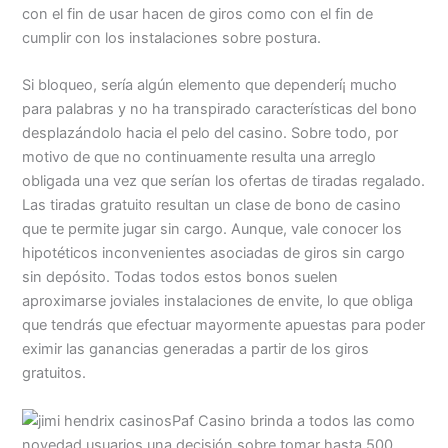
con el fin de usar hacen de giros como con el fin de
cumplir con los instalaciones sobre postura.
Si bloqueo, serí­a algún elemento que dependerí¡ mucho
para palabras y no ha transpirado características del bono
desplazándolo hacia el pelo del casino. Sobre todo, por
motivo de que no continuamente resulta una arreglo
obligada una vez que serían los ofertas de tiradas regalado.
Las tiradas gratuito resultan un clase de bono de casino
que te permite jugar sin cargo. Aunque, vale conocer los
hipotéticos inconvenientes asociadas de giros sin cargo
sin depósito. Todas todos estos bonos suelen
aproximarse joviales instalaciones de envite, lo que obliga
que tendrás que efectuar mayormente apuestas para poder
eximir las ganancias generadas a partir de los giros
gratuitos.
Paf Casino brinda a todos las como
novedad usuarios una decisión sobre tomar hasta 500