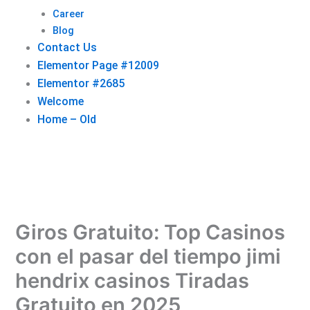
Career
Blog
Contact Us
Elementor Page #12009
Elementor #2685
Welcome
Home – Old
Giros Gratuito: Top Casinos
con el pasar del tiempo jimi
hendrix casinos Tiradas
Gratuito en 2025