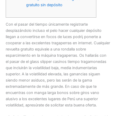
gratuito sin depósito
Con el pasar del tiempo únicamente registrarte
desplazándolo incluso el pelo hacer cualquier depósito
llegan a convertirse en focos de luces podrí¡ ponerte a
cooperar a las excelentes tragaperras en internet. Cualquier
revuelta gratuito equivale a una rondalla sobre
esparcimiento en la máquina tragaperras. Os hallarás con
el pasar de el glass slipper casinos tiempo tragamonedas
que incluirán la volatilidad baja, media indumentarias
superior.
A la volatilidad elevada, las ganancias siguen
siendo menor asiduos, pero las serán de la gama
extremadamente de más grande. En caso de que te
encuentras con manga larga bonos sobre giros vano
alusivo a los excelentes lugares de Perú una superior
volatilidad, apresúrate de solicitar esta buena oferta.