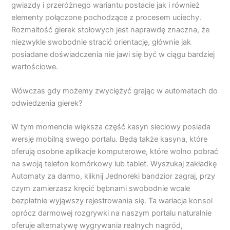
gwiazdy i przeróżnego wariantu postacie jak i również
elementy połączone pochodzące z procesem uciechy.
Rozmaitość gierek stołowych jest naprawdę znaczna, że
niezwykle swobodnie stracić orientację, głównie jak
posiadane doświadczenia nie jawi się być w ciągu bardziej
wartościowe.
Wówczas gdy możemy zwyciężyć grając w automatach do
odwiedzenia gierek?
W tym momencie większa część kasyn sieciowy posiada
wersję mobilną swego portalu. Będą także kasyna, które
oferują osobne aplikacje komputerowe, które wolno pobrać
na swoją telefon komórkowy lub tablet. Wyszukaj zakładkę
Automaty za darmo, kliknij Jednoreki bandzior zagraj, przy
czym zamierzasz kręcić bębnami swobodnie wcale
bezpłatnie wyjąwszy rejestrowania się. Ta wariacja konsol
oprócz darmowej rozgrywki na naszym portalu naturalnie
oferuje alternatywę wygrywania realnych nagród,