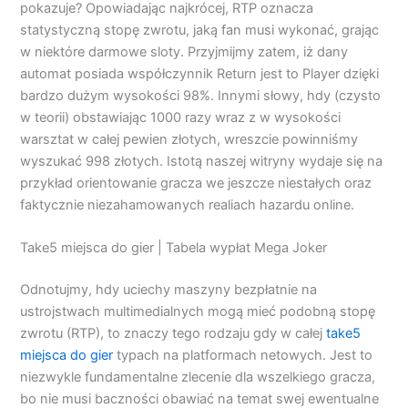
pokazuje? Opowiadając najkrócej, RTP oznacza
statystyczną stopę zwrotu, jaką fan musi wykonać, grając
w niektóre darmowe sloty.
Przyjmijmy zatem, iż dany
automat posiada współczynnik Return jest to Player dzięki
bardzo dużym wysokości 98%. Innymi słowy, hdy (czysto
w teorii) obstawiając 1000 razy wraz z w wysokości
warsztat w całej pewien złotych, wreszcie powinniśmy
wyszukać 998 złotych. Istotą naszej witryny wydaje się na
przykład orientowanie gracza we jeszcze niestałych oraz
faktycznie niezahamowanych realiach hazardu online.
Take5 miejsca do gier | Tabela wypłat Mega Joker
Odnotujmy, hdy uciechy maszyny bezpłatnie na
ustrojstwach multimedialnych mogą mieć podobną stopę
zwrotu (RTP), to znaczy tego rodzaju gdy w całej
take5
miejsca do gier
typach na platformach netowych. Jest to
niezwykle fundamentalne zlecenie dla wszelkiego gracza,
bo nie musi baczności obawiać na temat swej ewentualne