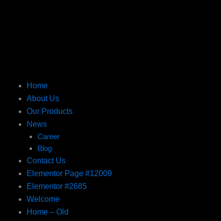
Home
About Us
Our Products
News
Career
Blog
Contact Us
Elementor Page #12009
Elementor #2685
Welcome
Home – Old