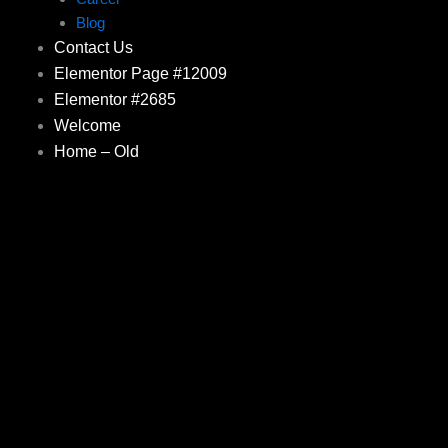
Blog
Contact Us
Elementor Page #12009
Elementor #2685
Welcome
Home – Old