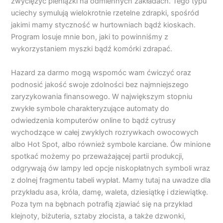
zwyciężyć pieniążki na odmiennych zakładach. Tego typu
uciechy symulują wielokrotnie rzetelne zdrapki, spośród
jakimi mamy styczność w hurtowniach bądź kioskach.
Program losuje mnie bon, jaki to powinniśmy z
wykorzystaniem myszki bądź komórki zdrapać.
Hazard za darmo mogą wspomóc wam ćwiczyć oraz
podnosić jakość swoje zdolności bez najmniejszego
zaryzykowania finansowego. W największym stopniu
zwykłe symbole charakteryzujące automaty do
odwiedzenia komputerów online to bądź cytrusy
wychodzące w całej zwykłych rozrywkach owocowych
albo Hot Spot, albo również symbole karciane. Ów minione
spotkać możemy po przeważającej partii produkcji,
odgrywają ów lampy led opcje niskopłatnych symboli wraz
z dolnej fragmentu tabeli wypłat. Mamy tutaj na uwadze dla
przykładu asa, króla, damę, waleta, dziesiątkę i dziewiątkę.
Poza tym na bębnach potrafią zjawiać się na przykład
klejnoty, biżuteria, sztaby złocista, a także dzwonki,