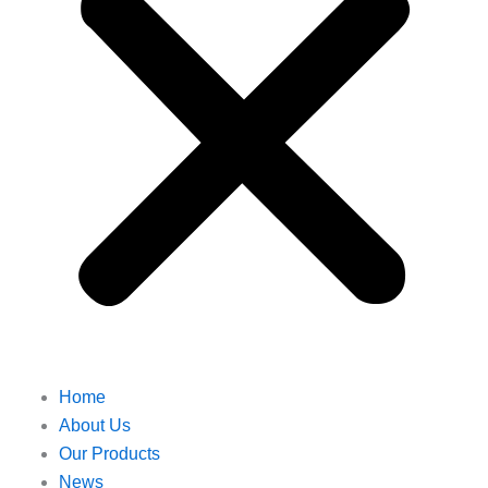
Home
About Us
Our Products
News