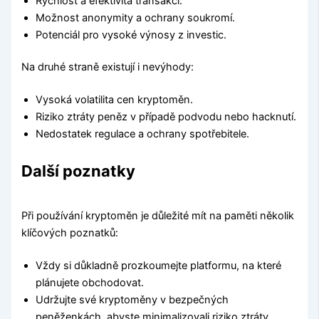
Rychlost a efektivita transakcí.
Možnost anonymity a ochrany soukromí.
Potenciál pro vysoké výnosy z investic.
Na druhé straně existují i nevýhody:
Vysoká volatilita cen kryptoměn.
Riziko ztráty peněz v případě podvodu nebo hacknutí.
Nedostatek regulace a ochrany spotřebitele.
Další poznatky
Při používání kryptoměn je důležité mít na paměti několik
klíčových poznatků:
Vždy si důkladně prozkoumejte platformu, na které
plánujete obchodovat.
Udržujte své kryptoměny v bezpečných
peněženkách, abyste minimalizovali riziko ztráty.