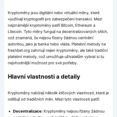
Kryptoměny jsou digitální nebo virtuální měny, které
využívají kryptografii pro zabezpečení transakcí. Mezi
nejznámější kryptoměny patří Bitcoin, Ethereum a
Litecoin. Tyto měny fungují na decentralizovaných sítích,
což znamená, že nejsou řízeny žádnou centrální
autoritou, jako je banka nebo vláda. Platební metody na
freshbet.org zahrnují nejen kryptoměny, ale také tradiční
platební metody, což umožňuje uživatelům vybrat si tu
nejvhodnější možnost pro své potřeby.
Hlavní vlastnosti a detaily
Kryptoměny nabízejí několik klíčových vlastností, které je
odlišují od tradičních měn. Mezi tyto vlastnosti patří:
Decentralizace:
Kryptoměny nejsou řízeny žádnou