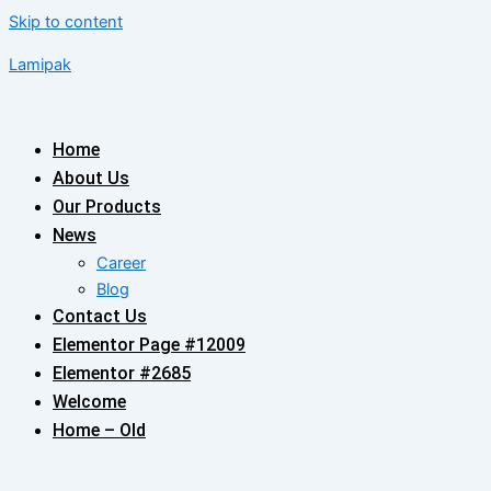
Skip to content
Lamipak
Home
About Us
Our Products
News
Career
Blog
Contact Us
Elementor Page #12009
Elementor #2685
Welcome
Home – Old