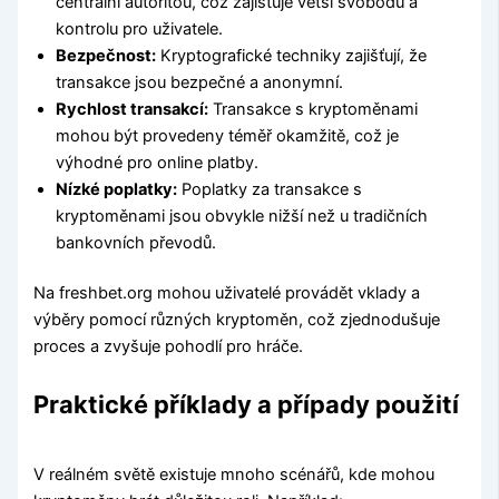
centrální autoritou, což zajišťuje větší svobodu a
kontrolu pro uživatele.
Bezpečnost:
Kryptografické techniky zajišťují, že
transakce jsou bezpečné a anonymní.
Rychlost transakcí:
Transakce s kryptoměnami
mohou být provedeny téměř okamžitě, což je
výhodné pro online platby.
Nízké poplatky:
Poplatky za transakce s
kryptoměnami jsou obvykle nižší než u tradičních
bankovních převodů.
Na freshbet.org mohou uživatelé provádět vklady a
výběry pomocí různých kryptoměn, což zjednodušuje
proces a zvyšuje pohodlí pro hráče.
Praktické příklady a případy použití
V reálném světě existuje mnoho scénářů, kde mohou