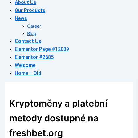
About Us
Our Products
News
Career
Blog
Contact Us
Elementor Page #12009
Elementor #2685
Welcome
Home – Old
Kryptoměny a platební
metody dostupné na
freshbet.org