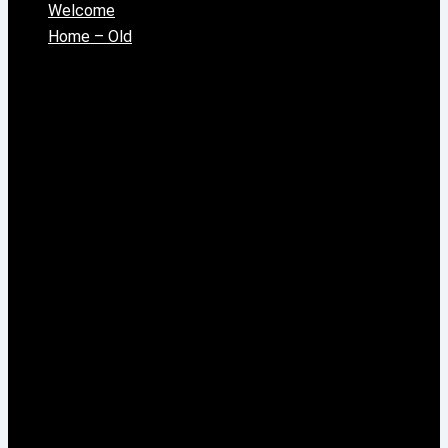
Welcome
Home – Old