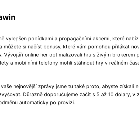
lawin
ně vylepšen pobídkami a propagačními akcemi, které nabíze
 a můžete si načíst bonusy, které vám pomohou přilákat n
. Vývojáři online her optimalizovali hru s živým brokerem
ablety a mobilními telefony mohli stáhnout hry v reálném ča
aše nejnovější zprávy jsme tu také proto, abyste získali ne
zvyšovat. Důrazně doporučujeme začít s 5 až 10 dolary, v z
odměnu automaticky po provizi.