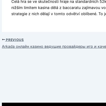
Celá hra se ve skutečnosti hraje na standardních 5
nižším limitem kasina dělá z baccaratu zajímavou vol
strategie z nich dělají v tomto odvětví oblíbené. To j
PREVIOUS
Arkada онлайн казино ведущие провайдеры игр и каче