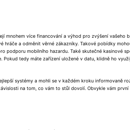
jí mnohem více financování a výhod pro zvýšení vašeho ba
ové hráče a odměnit věrné zákazníky. Takové pobídky mohou
 pro podporu mobilního hazardu. Také skutečné kasinové sp
se. Pokud tedy máte zařízení uložené v datu, klidně ho využ
jlepší systémy a mohli se v každém kroku informovaně rozho
ávislosti na tom, co vám to stůl dovolí. Obvykle vám první