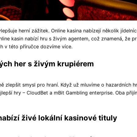
ylepšuje herní zážitek. Online kasina nabízejí několik jíde
nline kasin nabízí hru s živým agentem, což znamená, že pr
ch v této příručce dozvíme více.
vých her s živým krupiérem
ě zlepšit smysl pro hraní. Když už mluvíme o hazardních h
ejlepší hry – CloudBet a mBit Gambling enterprise. Oba přij
nabízí živé lokální kasinové tituly