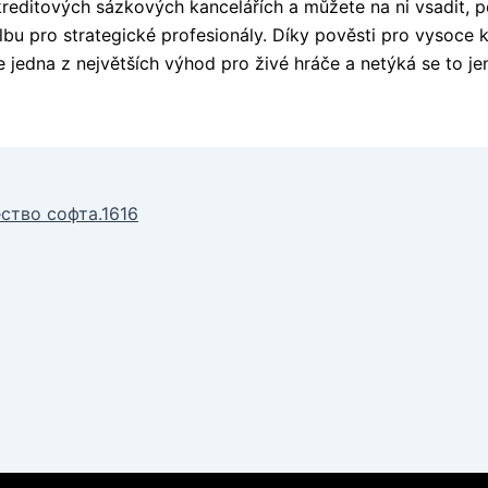
2kreditových sázkových kancelářích a můžete na ni vsadit,
bu pro strategické profesionály. Díky pověsti pro vysoce kv
e jedna z největších výhod pro živé hráče a netýká se to jen
ство софта.1616