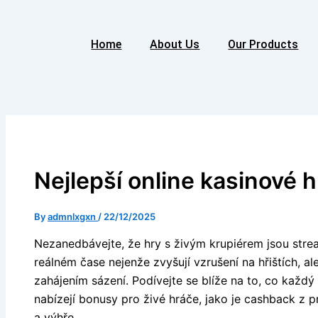
Skip
to
Home
About Us
Our Products
content
Nejlepší online kasinové 
By
admnlxgxn
/
22/12/2025
Nezanedbávejte, že hry s živým krupiérem jsou stre
reálném čase nejenže zvyšují vzrušení na hřištích, ale
zahájením sázení.
Podívejte se blíže na to, co každ
nabízejí bonusy pro živé hráče, jako je cashback z 
a výhře.