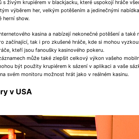
ů s živým krupiérem v blackjacku, které uspokojí hráče všec
 výběrem her, velkým potěšením a jedinečnými nabídkami. Ta
é herní show.
nternetového kasina a nabízejí nekonečné potěšení a také 
 pro začínající, tak i pro zkušené hráče, kde si mohou vyzk
ráče, kteří jsou fanoušky kasinového pokeru.
záznamech může také zlepšit celkový výkon vašeho mobilního
mohou být použity krupiérem k sázení v aplikaci a vaše sáz
í na svém monitoru možnost hrát jako v reálném kasinu.
ery v USA