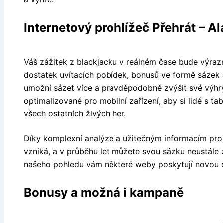
Internetový prohlížeč Přehrát – A
Váš zážitek z blackjacku v reálném čase bude výraz
dostatek uvítacích pobídek, bonusů ve formě sázek
umožní sázet více a pravděpodobně zvýšit své výhry
optimalizované pro mobilní zařízení, aby si lidé s t
všech ostatních živých her.
Díky komplexní analýze a užitečným informacím pro v
vzniká, a v průběhu let můžete svou sázku neustále 
našeho pohledu vám některé weby poskytují novou 
Bonusy a možná i kampaně