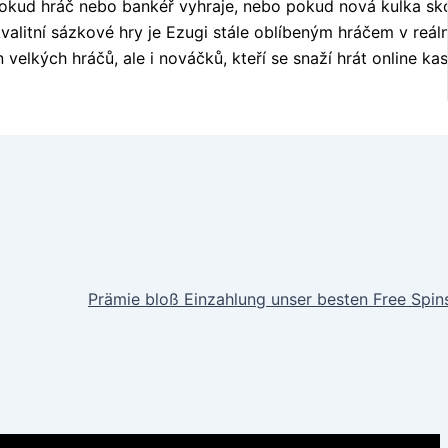
 pokud hráč nebo bankéř vyhraje, nebo pokud nová kulka sk
alitní sázkové hry je Ezugi stále oblíbeným hráčem v reálné
 velkých hráčů, ale i nováčků, kteří se snaží hrát online kas
Prämie bloß Einzahlung unser besten Free Sp