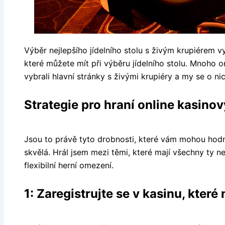
Výběr nejlepšího jídelního stolu s živým krupiérem v
které můžete mít při výběru jídelního stolu. Mnoho o
vybrali hlavní stránky s živými krupiéry a my se o ni
Strategie pro hraní online kasino
Jsou to právě tyto drobnosti, které vám mohou hodn
skvělá. Hrál jsem mezi těmi, které mají všechny ty n
flexibilní herní omezení.
1: Zaregistrujte se v kasinu, které 