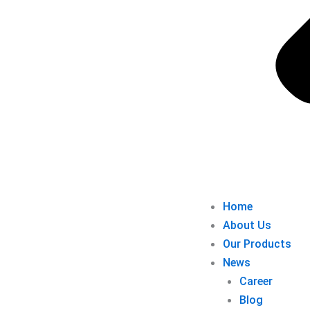
Home
About Us
Our Products
News
Career
Blog