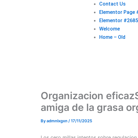
Contact Us
Elementor Page 
Elementor #2685
Welcome
Home – Old
Organizacion eficazS
amiga de la grasa or
By
admnlxgxn
/
17/11/2025
Los cero millas intentos sobre regulacion