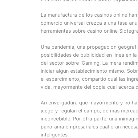
La manufactura de los casinos online han
comercio universal crezca a una tasa anu
herramientas sobre casino online Slotegr
Una pandemia, una propagacion geografica
posibilidades de publicidad en linea en 
del sector sobre iGaming. La mera rendim
iniciar algun establecimiento mismo. Sob
el esparcimiento, compartio cual las ingr
vida, mayormente del copia cual acerca 
An envergadura que mayormente y no ha t
juego y regulan el campo, de mas merca
inconcebible. Por otra parte, una inimag
panorama empresariales cual eran necesar
inteligentes.