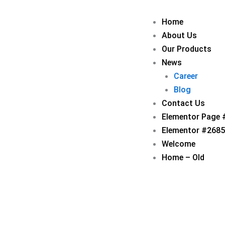
Skip
to
Home
content
About Us
Our Products
News
Career
Blog
Contact Us
Elementor Page 
Elementor #2685
Welcome
Home – Old