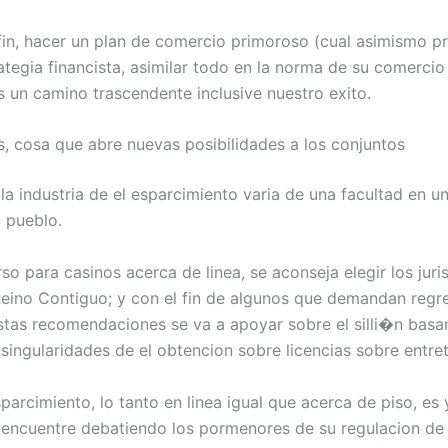
in, hacer un plan de comercio primoroso (cual asimismo pre
ategia financista, asimilar todo en la norma de su comercio
s un camino trascendente inclusive nuestro exito.
 cosa que abre nuevas posibilidades a los conjuntos
 la industria de el esparcimiento varia de una facultad en 
o pueblo.
o para casinos acerca de linea, se aconseja elegir los juri
 Reino Contiguo; y con el fin de algunos que demandan regres
tas recomendaciones se va a apoyar sobre el silli�n basan 
singularidades de el obtencion sobre licencias sobre entre
sparcimiento, lo tanto en linea igual que acerca de piso, e
se encuentre debatiendo los pormenores de su regulacion de