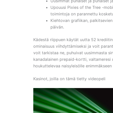
Uusimmat punaiset ja punaiset ja
Upouusi Pixies of the Tree -mobi
toimintoja on parannettu kosket
Kiehtovan grafiikan, palkitsevi
päivän.
Kädestä riippuen käytät uutta 52 krediiti
ominaisuus viihdyttämiseksi ja voit paran
voit tarkistaa ne, puhuivat uusimmasta sin
kanadalainen prepaid-kortti, valtameresi u
houkuttelevaa naisyleisölle enimmäkseen m
Kasinot, joilla on tämä tietty videopeli