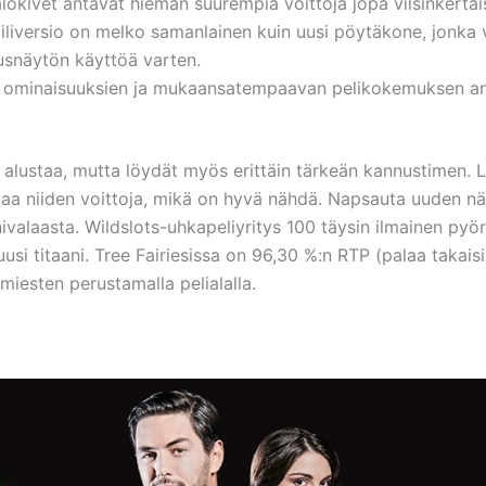
lokivet antavat hieman suurempia voittoja jopa viisinkerta
iliversio on melko samanlainen kuin uusi pöytäkone, jonka v
usnäytön käyttöä varten.
en ominaisuuksien ja mukaansatempaavan pelikokemuksen ans
n alustaa, mutta löydät myös erittäin tärkeän kannustimen. 
taa niiden voittoja, mikä on hyvä nähdä. Napsauta uuden nä
ivalaasta. Wildslots-uhkapeliyritys 100 täysin ilmainen pyö
usi titaani. Tree Fairiesissa on 96,30 %:n RTP (palaa takais
iesten perustamalla pelialalla.