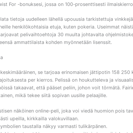
ist For -bonuksesi, jossa on 100-prosenttisesti ilmaiskierro
lata tietoja uudelleen lähellä upouusia tarkistettuja vinkkej
eille henkilökohtaisia ​​​​etuja, kuten pokeria. Useimmat näis
arjoavat pelivaihtoehtoja 30 muulta johtavalta ohjelmistokeh
leensä ammattilaista kohden myönnetään lisenssit.
la
a keskimääräinen, se tarjoaa erinomaisen jättipotin 158 250 k
joituksesta per kierros. Pelissä on houkutteleva ja visuaal
sä takaavat, että pääset peliin, johon voit törmätä. Fairie
nen, mikä tekee siitä sopivan uusille pelaajille.
tisen näköinen online-peli, joka voi viedä huomion pois tavalli
ti upeilla, kirkkailla valokuvillaan.
symbolien taustalla näkyy varmasti tulikärpänen.