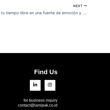
NEXT
¡Transforma tu tiempo libre en una fuente de emoción y grandes recompensas con el casino online 1xsl
Find Us
for business inquiry
contact@lamipak.co.id