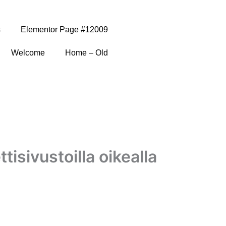
s
Elementor Page #12009
Welcome
Home – Old
tisivustoilla oikealla