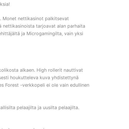
ksia!
ä. Monet nettikasinot palkitsevat
tä nettikasinoista tarjoavat alan parhaita
ittäjältä ja Microgamingilta, vain yksi
olikosta alkaen. High rollerit nauttivat
isesti houkutteleva kuva yhdistettynä
s Forest -verkkopeli ei ole vain edullinen
silta pelaajilta ja uusilta pelaajilta.