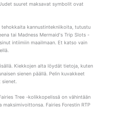
 Uudet suuret maksavat symbolit ovat
 tehokkaita kannustintekniikoita, tutustu
areena tai Madness Mermaid's Trip Slots -
inut intiimiin maailmaan. Et katso vain
llä.
sällä. Kiekkojen alta löydät tietoja, kuten
unaisen sienen päällä. Pelin kuvakkeet
 sienet.
 Fairies Tree -kolikkopelissä on vähintään
ita maksimivoittonsa. Fairies Forestin RTP