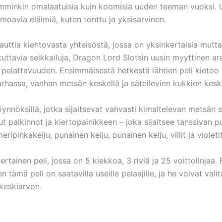
emminkin omalaatuisia kuin koomisia uuden teeman vuoksi.
moavia eläimiä, kuten tonttu ja yksisarvinen.
uttia kiehtovasta yhteisöstä, jossa on yksinkertaisia ​​mutta
vaikuttavia seikkailuja, Dragon Lord Slotsin uusin myyttinen 
pelattavuuden. Ensimmäisestä hetkestä lähtien peli kietoo s
arhassa, vanhan metsän keskellä ja säteilevien kukkien keske
öynnöksillä, jotka sijaitsevat vahvasti kimaltelevan metsän si
t palkinnot ja kiertopainikkeen – joka sijaitsee tanssivan p
ipihkakeiju, punainen keiju, punainen keiju, villit ja violetit
ertainen peli, jossa on 5 kiekkoa, 3 riviä ja 25 voittolinjaa.
 tämä peli on saatavilla useille pelaajille, ja he voivat val
keskiarvon.