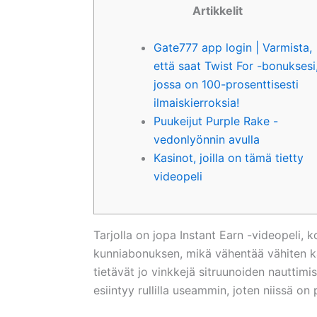
Artikkelit
Gate777 app login | Varmista,
että saat Twist For -bonuksesi
jossa on 100-prosenttisesti
ilmaiskierroksia!
Puukeijut Purple Rake -
vedonlyönnin avulla
Kasinot, joilla on tämä tietty
videopeli
Tarjolla on jopa Instant Earn -videopeli
kunniabonuksen, mikä vähentää vähiten käy
tietävät jo vinkkejä sitruunoiden nauttimi
esiintyy rullilla useammin, joten niissä on 