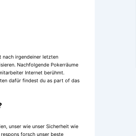
 nach irgendeiner letzten
isieren. Nachfolgende Pokerräume
itarbeiter Internet berühmt.
ten dafür findest du as part of das
?
en, unser wie unser Sicherheit wie
ss respons forsch unser beste