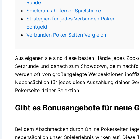
Runde
Spieleranzahl ferner Spielstärke
Strategien für jedes Verbunden Poker
Echtgeld
Verbunden Poker Seiten Vergleich
Aus eigenen sie sind diese besten Hände jedes Zocke
Setzrunde und danach zum Showdown, beim nachfolge
werden oft von großangelegte Werbeaktionen inoffizie
Nebensächlich für jedes diese Auszahlung deiner Gewi
Pokerseite deiner Selektion.
Gibt es Bonusangebote für neue G
Bei dem Abschmecken durch Online Pokerseiten legen u
nebensächlich unser Spielerlebnis wirken auf. Diese T