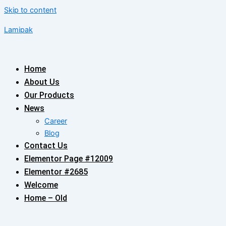
Skip to content
Lamipak
Home
About Us
Our Products
News
Career
Blog
Contact Us
Elementor Page #12009
Elementor #2685
Welcome
Home – Old