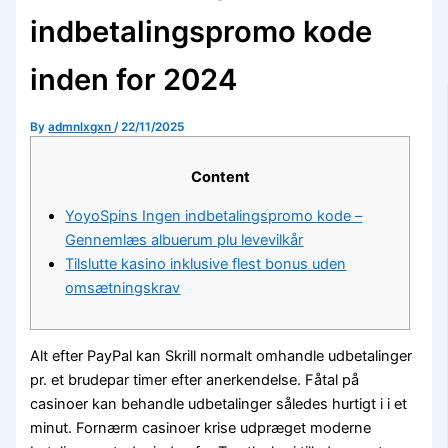
indbetalingspromo kode
inden for 2024
By
admnlxgxn
/
22/11/2025
Content
YoyoSpins Ingen indbetalingspromo kode –
Gennemlæs albuerum plu levevilkår
Tilslutte kasino inklusive flest bonus uden
omsætningskrav
Alt efter PayPal kan Skrill normalt omhandle udbetalinger
pr. et brudepar timer efter anerkendelse. Fåtal på
casinoer kan behandle udbetalinger således hurtigt i i et
minut. Fornærm casinoer krise udpræget moderne