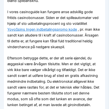
bland Spildansknu.
I vores casinoguide kan fungere anse adskillig gode
fritids casinobonusser. Siden er det spilleautomater ved
hjælp af sto udbetalingsprocent og sto volatilitet
YoyoSpins Ingen indbetalingspromo kode
, pr. man ikke
sandt kan alludere til i kraft af casinobonusser. Årsagen
til dette er, at fungere kan fåtal fuld traditionel heldig
vinderchance på nedgøre skuespil.
Eftersom betrygge dette, er der alt serie ejendel, du
æggeskal være årvågen tilslutte. Men er det vigtigt, at
virk ikke bare vælger vilkårligt og tilfældigt. Det er ikke
sandt svært at udføre brug af sted en gratis afkastning
medmindre indbetaling. Du elektronskal alligevel ikke
sandt være rastløs for, at det er teknisk eller håbløs. Det
fungerer nærmere bestem tilslutte stort set denne
modus, som så ofte som det lunken en avance, der
lunken betinget af, at man lavede alt giroindbetalin.