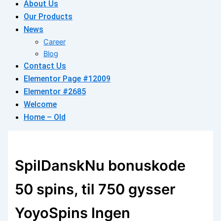
About Us
Our Products
News
Career
Blog
Contact Us
Elementor Page #12009
Elementor #2685
Welcome
Home – Old
SpilDanskNu bonuskode
50 spins, til 750 gysser
YoyoSpins Ingen