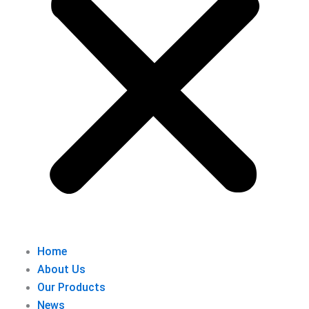
Home
About Us
Our Products
News