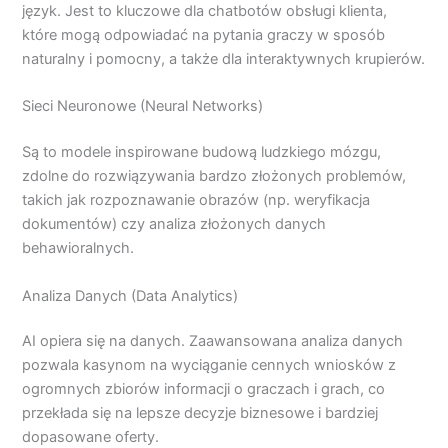
język. Jest to kluczowe dla chatbotów obsługi klienta,
które mogą odpowiadać na pytania graczy w sposób
naturalny i pomocny, a także dla interaktywnych krupierów.
Sieci Neuronowe (Neural Networks)
Są to modele inspirowane budową ludzkiego mózgu,
zdolne do rozwiązywania bardzo złożonych problemów,
takich jak rozpoznawanie obrazów (np. weryfikacja
dokumentów) czy analiza złożonych danych
behawioralnych.
Analiza Danych (Data Analytics)
AI opiera się na danych. Zaawansowana analiza danych
pozwala kasynom na wyciąganie cennych wniosków z
ogromnych zbiorów informacji o graczach i grach, co
przekłada się na lepsze decyzje biznesowe i bardziej
dopasowane oferty.