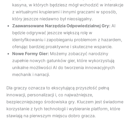
kasyna, w których będziesz mógł wchodzić w interakcje
z wirtualnymi krupierami i innymi graczami w sposób,
który jeszcze niedawno był nieosiągalny.
Zaawansowane Narzędzia Odpowiedzialnej Gry:
AI
będzie odgrywać jeszcze większą rolę w
identyfikowaniu i zapobieganiu problemom z hazardem,
oferując bardziej proaktywne i skuteczne wsparcie.
Nowe Formy Gier:
Możemy zobaczyć narodziny
zupełnie nowych gatunków gier, które wykorzystują
unikalne możliwości AI do tworzenia innowacyjnych
mechanik i narracji.
Dla graczy oznacza to ekscytującą przyszłość pełną
innowacji, personalizacji i, co najważniejsze,
bezpieczniejszego środowiska gry. Kluczem jest świadome
korzystanie z tych technologii i wybieranie platform, które
stawiają na pierwszym miejscu dobro gracza.