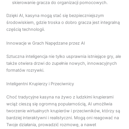
skierowanie gracza do organizacji pomocowych.
Dzięki AI, kasyna mogą stać się bezpieczniejszym
środowiskiem, gdzie troska o dobro gracza jest integralną
częścią technologii.
Innowacje w Grach Napędzane przez AI
Sztuczna inteligencja nie tylko usprawnia istniejące gry, ale
także otwiera drzwi do zupełnie nowych, innowacyjnych
formatów rozrywki.
Inteligentni Krupierzy i Przeciwnicy
Choć tradycyjne kasyna na żywo z ludzkimi krupierami
wciąż cieszą się ogromną popularnością, AI umożliwia
tworzenie wirtualnych krupierów i przeciwników, którzy są
bardziej interaktywni i realistyczni. Mogą oni reagować na
Twoje działania, prowadzić rozmowę, a nawet