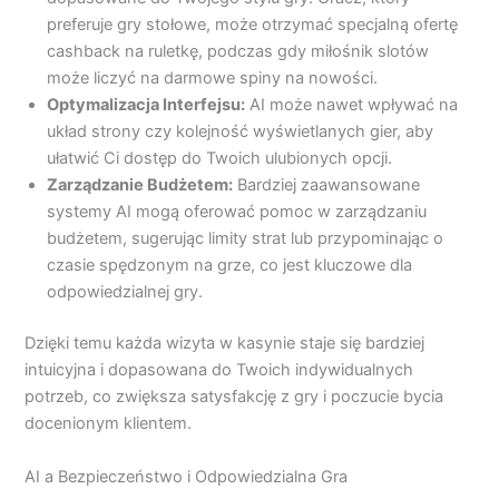
preferuje gry stołowe, może otrzymać specjalną ofertę
cashback na ruletkę, podczas gdy miłośnik slotów
może liczyć na darmowe spiny na nowości.
Optymalizacja Interfejsu:
AI może nawet wpływać na
układ strony czy kolejność wyświetlanych gier, aby
ułatwić Ci dostęp do Twoich ulubionych opcji.
Zarządzanie Budżetem:
Bardziej zaawansowane
systemy AI mogą oferować pomoc w zarządzaniu
budżetem, sugerując limity strat lub przypominając o
czasie spędzonym na grze, co jest kluczowe dla
odpowiedzialnej gry.
Dzięki temu każda wizyta w kasynie staje się bardziej
intuicyjna i dopasowana do Twoich indywidualnych
potrzeb, co zwiększa satysfakcję z gry i poczucie bycia
docenionym klientem.
AI a Bezpieczeństwo i Odpowiedzialna Gra