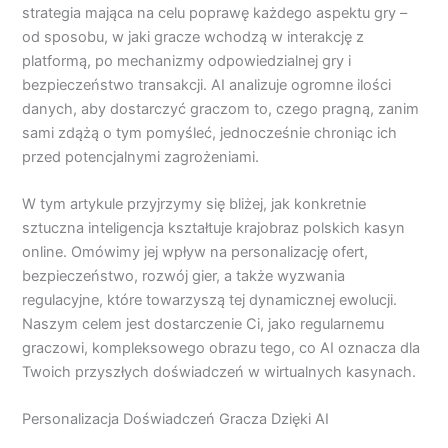
strategia mająca na celu poprawę każdego aspektu gry –
od sposobu, w jaki gracze wchodzą w interakcję z
platformą, po mechanizmy odpowiedzialnej gry i
bezpieczeństwo transakcji. AI analizuje ogromne ilości
danych, aby dostarczyć graczom to, czego pragną, zanim
sami zdążą o tym pomyśleć, jednocześnie chroniąc ich
przed potencjalnymi zagrożeniami.
W tym artykule przyjrzymy się bliżej, jak konkretnie
sztuczna inteligencja kształtuje krajobraz polskich kasyn
online. Omówimy jej wpływ na personalizację ofert,
bezpieczeństwo, rozwój gier, a także wyzwania
regulacyjne, które towarzyszą tej dynamicznej ewolucji.
Naszym celem jest dostarczenie Ci, jako regularnemu
graczowi, kompleksowego obrazu tego, co AI oznacza dla
Twoich przyszłych doświadczeń w wirtualnych kasynach.
Personalizacja Doświadczeń Gracza Dzięki AI