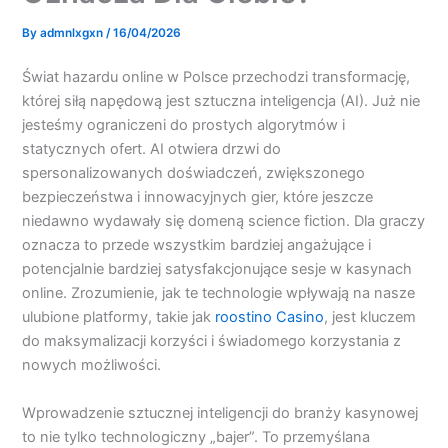
By
admnlxgxn
/
16/04/2026
Świat hazardu online w Polsce przechodzi transformację,
której siłą napędową jest sztuczna inteligencja (AI). Już nie
jesteśmy ograniczeni do prostych algorytmów i
statycznych ofert. AI otwiera drzwi do
spersonalizowanych doświadczeń, zwiększonego
bezpieczeństwa i innowacyjnych gier, które jeszcze
niedawno wydawały się domeną science fiction. Dla graczy
oznacza to przede wszystkim bardziej angażujące i
potencjalnie bardziej satysfakcjonujące sesje w kasynach
online. Zrozumienie, jak te technologie wpływają na nasze
ulubione platformy, takie jak
roostino Casino
, jest kluczem
do maksymalizacji korzyści i świadomego korzystania z
nowych możliwości.
Wprowadzenie sztucznej inteligencji do branży kasynowej
to nie tylko technologiczny „bajer”. To przemyślana