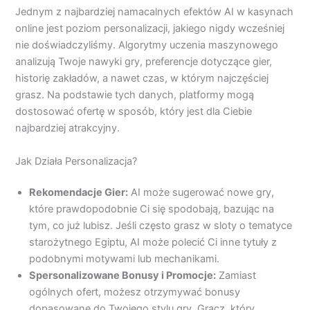
Jednym z najbardziej namacalnych efektów AI w kasynach
online jest poziom personalizacji, jakiego nigdy wcześniej
nie doświadczyliśmy. Algorytmy uczenia maszynowego
analizują Twoje nawyki gry, preferencje dotyczące gier,
historię zakładów, a nawet czas, w którym najczęściej
grasz. Na podstawie tych danych, platformy mogą
dostosować ofertę w sposób, który jest dla Ciebie
najbardziej atrakcyjny.
Jak Działa Personalizacja?
Rekomendacje Gier:
AI może sugerować nowe gry,
które prawdopodobnie Ci się spodobają, bazując na
tym, co już lubisz. Jeśli często grasz w sloty o tematyce
starożytnego Egiptu, AI może polecić Ci inne tytuły z
podobnymi motywami lub mechanikami.
Spersonalizowane Bonusy i Promocje:
Zamiast
ogólnych ofert, możesz otrzymywać bonusy
dopasowane do Twojego stylu gry. Gracz, który