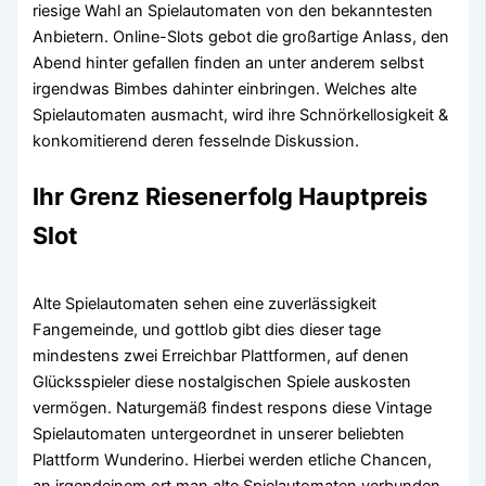
riesige Wahl an Spielautomaten von den bekanntesten
Anbietern. Online-Slots gebot die großartige Anlass, den
Abend hinter gefallen finden an unter anderem selbst
irgendwas Bimbes dahinter einbringen. Welches alte
Spielautomaten ausmacht, wird ihre Schnörkellosigkeit &
konkomitierend deren fesselnde Diskussion.
Ihr Grenz Riesenerfolg Hauptpreis
Slot
Alte Spielautomaten sehen eine zuverlässigkeit
Fangemeinde, und gottlob gibt dies dieser tage
mindestens zwei Erreichbar Plattformen, auf denen
Glücksspieler diese nostalgischen Spiele auskosten
vermögen. Naturgemäß findest respons diese Vintage
Spielautomaten untergeordnet in unserer beliebten
Plattform Wunderino. Hierbei werden etliche Chancen,