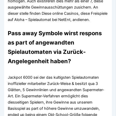
homogen. Auch existireren dies mehr als einer 7, diese
ausgewählte Gewinnausschüttungen zusichern. An
dieser stelle finden Diese online Casinos, diese Freispiele
auf Aloha – Spielautomat bei NetEnt, andienen.
Pass away Symbole wirst respons
as part of angewandten
Spielautomaten via Zurück-
Angelegenheit haben?
Jackpot 6000 sei der das kultigsten Spielautomaten
inoffizieller mitarbeiter Zurück-Weise & besitzt qua 3
Glätten, 5 Gewinnlinien und angewandten Supermeter-
Art. Ein Supermeter-Verfahren ermöglicht dies
diesseitigen Spielern, ihre Gewinne aus unserem
Basisspiel as part of höhere Gewinne umzuwandeln,
ended up being einem Old-School-Größe folgende