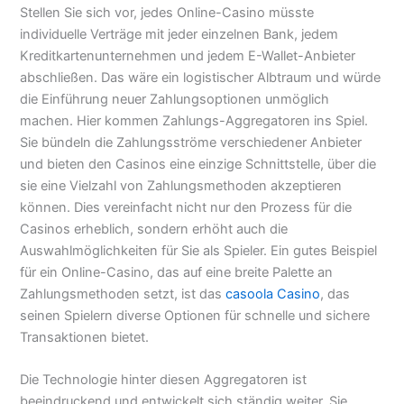
Stellen Sie sich vor, jedes Online-Casino müsste
individuelle Verträge mit jeder einzelnen Bank, jedem
Kreditkartenunternehmen und jedem E-Wallet-Anbieter
abschließen. Das wäre ein logistischer Albtraum und würde
die Einführung neuer Zahlungsoptionen unmöglich
machen. Hier kommen Zahlungs-Aggregatoren ins Spiel.
Sie bündeln die Zahlungsströme verschiedener Anbieter
und bieten den Casinos eine einzige Schnittstelle, über die
sie eine Vielzahl von Zahlungsmethoden akzeptieren
können. Dies vereinfacht nicht nur den Prozess für die
Casinos erheblich, sondern erhöht auch die
Auswahlmöglichkeiten für Sie als Spieler. Ein gutes Beispiel
für ein Online-Casino, das auf eine breite Palette an
Zahlungsmethoden setzt, ist das
casoola Casino
, das
seinen Spielern diverse Optionen für schnelle und sichere
Transaktionen bietet.
Die Technologie hinter diesen Aggregatoren ist
beeindruckend und entwickelt sich ständig weiter. Sie