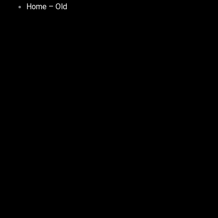
Home – Old