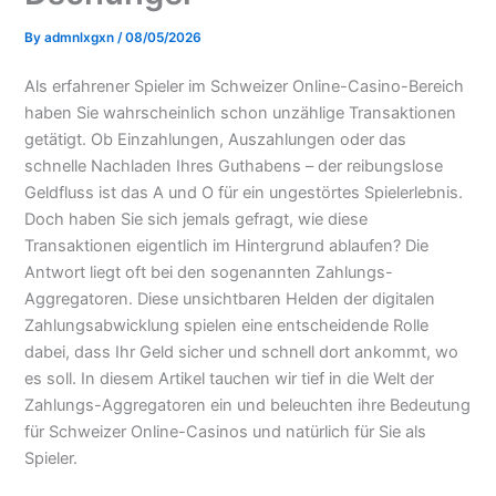
By
admnlxgxn
/
08/05/2026
Als erfahrener Spieler im Schweizer Online-Casino-Bereich
haben Sie wahrscheinlich schon unzählige Transaktionen
getätigt. Ob Einzahlungen, Auszahlungen oder das
schnelle Nachladen Ihres Guthabens – der reibungslose
Geldfluss ist das A und O für ein ungestörtes Spielerlebnis.
Doch haben Sie sich jemals gefragt, wie diese
Transaktionen eigentlich im Hintergrund ablaufen? Die
Antwort liegt oft bei den sogenannten Zahlungs-
Aggregatoren. Diese unsichtbaren Helden der digitalen
Zahlungsabwicklung spielen eine entscheidende Rolle
dabei, dass Ihr Geld sicher und schnell dort ankommt, wo
es soll. In diesem Artikel tauchen wir tief in die Welt der
Zahlungs-Aggregatoren ein und beleuchten ihre Bedeutung
für Schweizer Online-Casinos und natürlich für Sie als
Spieler.