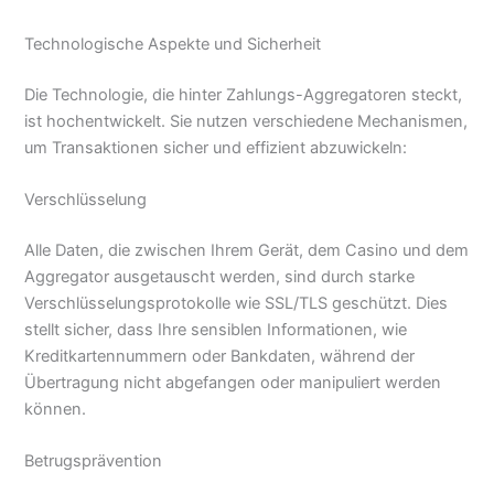
Technologische Aspekte und Sicherheit
Die Technologie, die hinter Zahlungs-Aggregatoren steckt,
ist hochentwickelt. Sie nutzen verschiedene Mechanismen,
um Transaktionen sicher und effizient abzuwickeln:
Verschlüsselung
Alle Daten, die zwischen Ihrem Gerät, dem Casino und dem
Aggregator ausgetauscht werden, sind durch starke
Verschlüsselungsprotokolle wie SSL/TLS geschützt. Dies
stellt sicher, dass Ihre sensiblen Informationen, wie
Kreditkartennummern oder Bankdaten, während der
Übertragung nicht abgefangen oder manipuliert werden
können.
Betrugsprävention