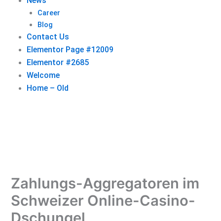
News
Career
Blog
Contact Us
Elementor Page #12009
Elementor #2685
Welcome
Home – Old
Zahlungs-Aggregatoren im
Schweizer Online-Casino-
Dschungel