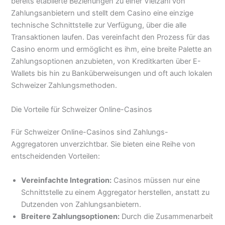
bereits etablierte Beziehungen zu einer Vielzahl von
Zahlungsanbietern und stellt dem Casino eine einzige
technische Schnittstelle zur Verfügung, über die alle
Transaktionen laufen. Das vereinfacht den Prozess für das
Casino enorm und ermöglicht es ihm, eine breite Palette an
Zahlungsoptionen anzubieten, von Kreditkarten über E-
Wallets bis hin zu Banküberweisungen und oft auch lokalen
Schweizer Zahlungsmethoden.
Die Vorteile für Schweizer Online-Casinos
Für Schweizer Online-Casinos sind Zahlungs-
Aggregatoren unverzichtbar. Sie bieten eine Reihe von
entscheidenden Vorteilen:
Vereinfachte Integration:
Casinos müssen nur eine
Schnittstelle zu einem Aggregator herstellen, anstatt zu
Dutzenden von Zahlungsanbietern.
Breitere Zahlungsoptionen:
Durch die Zusammenarbeit