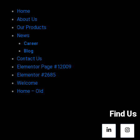
Home
About Us
Our Products
News
Career
Blog
Contact Us
Elementor Page #12009
Elementor #2685
Welcome
Home – Old
Find Us