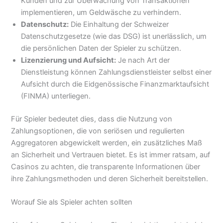
Kunden und zur Überwachung von Transaktionen
implementieren, um Geldwäsche zu verhindern.
Datenschutz:
Die Einhaltung der Schweizer
Datenschutzgesetze (wie das DSG) ist unerlässlich, um
die persönlichen Daten der Spieler zu schützen.
Lizenzierung und Aufsicht:
Je nach Art der
Dienstleistung können Zahlungsdienstleister selbst einer
Aufsicht durch die Eidgenössische Finanzmarktaufsicht
(FINMA) unterliegen.
Für Spieler bedeutet dies, dass die Nutzung von
Zahlungsoptionen, die von seriösen und regulierten
Aggregatoren abgewickelt werden, ein zusätzliches Maß
an Sicherheit und Vertrauen bietet. Es ist immer ratsam, auf
Casinos zu achten, die transparente Informationen über
ihre Zahlungsmethoden und deren Sicherheit bereitstellen.
Worauf Sie als Spieler achten sollten