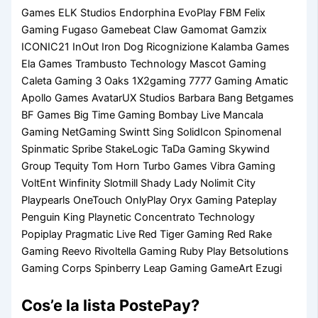
Games ELK Studios Endorphina EvoPlay FBM Felix
Gaming Fugaso Gamebeat Claw Gamomat Gamzix
ICONIC21 InOut Iron Dog Ricognizione Kalamba Games
Ela Games Trambusto Technology Mascot Gaming
Caleta Gaming 3 Oaks 1X2gaming 7777 Gaming Amatic
Apollo Games AvatarUX Studios Barbara Bang Betgames
BF Games Big Time Gaming Bombay Live Mancala
Gaming NetGaming Swintt Sing SolidIcon Spinomenal
Spinmatic Spribe StakeLogic TaDa Gaming Skywind
Group Tequity Tom Horn Turbo Games Vibra Gaming
VoltEnt Winfinity Slotmill Shady Lady Nolimit City
Playpearls OneTouch OnlyPlay Oryx Gaming Pateplay
Penguin King Playnetic Concentrato Technology
Popiplay Pragmatic Live Red Tiger Gaming Red Rake
Gaming Reevo Rivoltella Gaming Ruby Play Betsolutions
Gaming Corps Spinberry Leap Gaming GameArt Ezugi
Cos’e la lista PostePay?