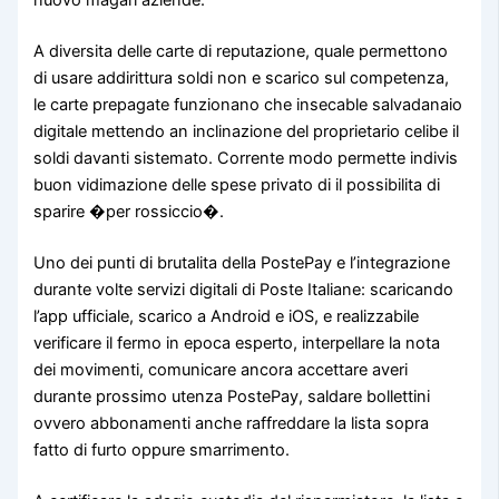
nuovo magari aziende.
A diversita delle carte di reputazione, quale permettono
di usare addirittura soldi non e scarico sul competenza,
le carte prepagate funzionano che insecable salvadanaio
digitale mettendo an inclinazione del proprietario celibe il
soldi davanti sistemato. Corrente modo permette indivis
buon vidimazione delle spese privato di il possibilita di
sparire �per rossiccio�.
Uno dei punti di brutalita della PostePay e l’integrazione
durante volte servizi digitali di Poste Italiane: scaricando
l’app ufficiale, scarico a Android e iOS, e realizzabile
verificare il fermo in epoca esperto, interpellare la nota
dei movimenti, comunicare ancora accettare averi
durante prossimo utenza PostePay, saldare bollettini
ovvero abbonamenti anche raffreddare la lista sopra
fatto di furto oppure smarrimento.