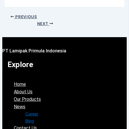
PREVIOUS
NEXT
PT Lamipak Primula Indonesia
Explore
Home
About Us
Our Products
News
Career
Blog
Contact Us