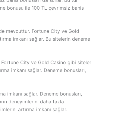
eme bonusu ile 100 TL çevrimsiz bahis
 de mevcuttur. Fortune City ve Gold
tırma imkanı sağlar. Bu sitelerin deneme
Fortune City ve Gold Casino gibi siteler
rtırma imkanı sağlar. Deneme bonusları,
ma imkanı sağlar. Deneme bonusları,
rın deneyimlerini daha fazla
mlerini artırma imkanı sağlar.