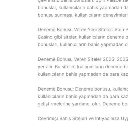
bonuslar, kullanıcıların bahis yapmadan 
bonusu sunması, kullanıcıların deneyimlerin
Deneme Bonusu Veren Yeni Siteler: Spin Pa
Casino gibi siteler, kullanıcıların deneme
bonusları, kullanıcıların bahis yapmadan 
Deneme Bonusu Veren Siteler 2025: 2025 yı
yer alır. Bu siteler, kullanıcıların denem
kullanıcıların bahis yapmadan da para ka
Deneme Bonusu: Deneme bonusu, kullanıcı
kullanıcıların bahis yapmadan da para kaz
geliştirmelerine yardımcı olur. Deneme bo
Cevrimiçi Bahis Siteleri ve İhtiyacınıza 