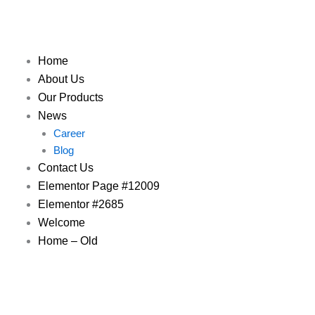
Skip
to
content
Home
About Us
Our Products
News
Career
Blog
Contact Us
Elementor Page #12009
Elementor #2685
Welcome
Home – Old