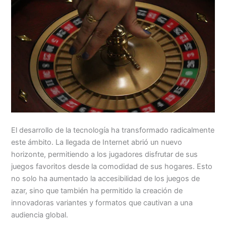
El desarrollo de la tecnología ha transformado radicalmente
este ámbito. La llegada de Internet abrió un nuevo
horizonte, permitiendo a los jugadores disfrutar de sus
juegos favoritos desde la comodidad de sus hogares. Esto
no solo ha aumentado la accesibilidad de los juegos de
azar, sino que también ha permitido la creación de
innovadoras variantes y formatos que cautivan a una
audiencia global.