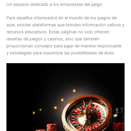
Un espacio dedicado a los entusiastas del juego
Para aquellos interesados en el mundo de los juegos de
azar, existen plataformas que brindan información valiosa y
recursos educativos. Estas páginas no solo ofrecen
reseñas de juegos y casinos, sino que también
proporcionan consejos para jugar de manera responsable
y estrategias para maximizar las posibilidades de éxito.