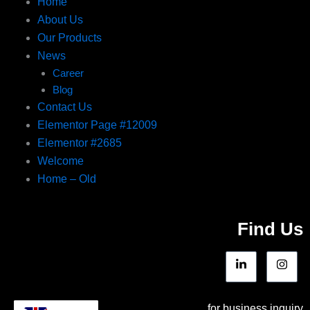
Home
About Us
Our Products
News
Career
Blog
Contact Us
Elementor Page #12009
Elementor #2685
Welcome
Home – Old
Find Us
for business inquiry