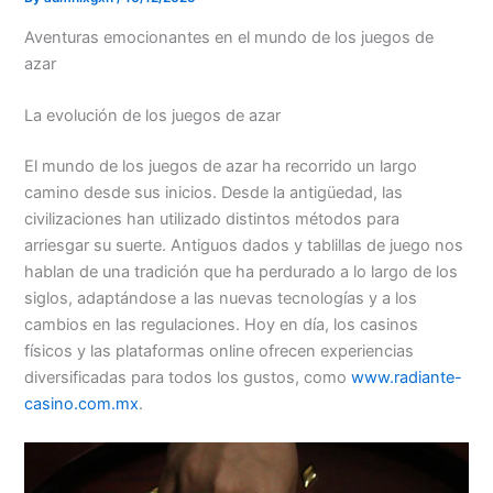
Aventuras emocionantes en el mundo de los juegos de
azar
La evolución de los juegos de azar
El mundo de los juegos de azar ha recorrido un largo
camino desde sus inicios. Desde la antigüedad, las
civilizaciones han utilizado distintos métodos para
arriesgar su suerte. Antiguos dados y tablillas de juego nos
hablan de una tradición que ha perdurado a lo largo de los
siglos, adaptándose a las nuevas tecnologías y a los
cambios en las regulaciones. Hoy en día, los casinos
físicos y las plataformas online ofrecen experiencias
diversificadas para todos los gustos, como
www.radiante-
casino.com.mx
.