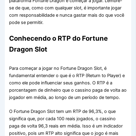
plataforma Fortune Dragon e começar a jogar. Lembre-
se de que, como com qualquer slot, é importante jogar
com responsabilidade e nunca gastar mais do que você
pode se permitir.
Conhecendo o RTP do Fortune
Dragon Slot
Para começar a jogar no Fortune Dragon Slot, é
fundamental entender o que é o RTP (Return to Player) e
como ele pode influenciar seus ganhos. O RTP é a
porcentagem de dinheiro que o cassino paga de volta ao
jogador em média, ao longo de um período de tempo.
O Fortune Dragon Slot tem um RTP de 96,3%, o que
significa que, por cada 100 reais jogados, o cassino
paga de volta 96,3 reais em média. Isso é um indicador
positivo, pois um RTP alto significa que o jogo é mais