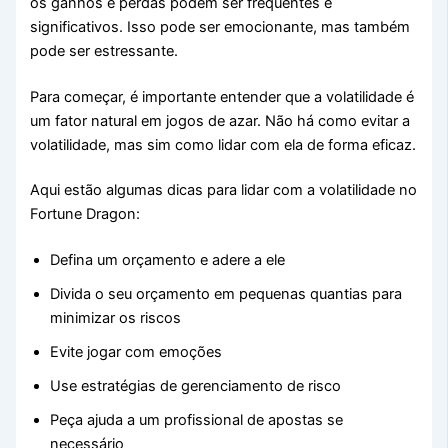
os ganhos e perdas podem ser frequentes e
significativos. Isso pode ser emocionante, mas também
pode ser estressante.
Para começar, é importante entender que a volatilidade é
um fator natural em jogos de azar. Não há como evitar a
volatilidade, mas sim como lidar com ela de forma eficaz.
Aqui estão algumas dicas para lidar com a volatilidade no
Fortune Dragon:
Defina um orçamento e adere a ele
Divida o seu orçamento em pequenas quantias para
minimizar os riscos
Evite jogar com emoções
Use estratégias de gerenciamento de risco
Peça ajuda a um profissional de apostas se
necessário