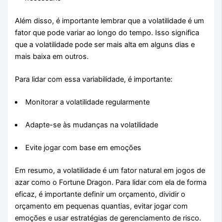
Além disso, é importante lembrar que a volatilidade é um
fator que pode variar ao longo do tempo. Isso significa
que a volatilidade pode ser mais alta em alguns dias e
mais baixa em outros.
Para lidar com essa variabilidade, é importante:
Monitorar a volatilidade regularmente
Adapte-se às mudanças na volatilidade
Evite jogar com base em emoções
Em resumo, a volatilidade é um fator natural em jogos de
azar como o Fortune Dragon. Para lidar com ela de forma
eficaz, é importante definir um orçamento, dividir o
orçamento em pequenas quantias, evitar jogar com
emoções e usar estratégias de gerenciamento de risco.