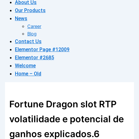
About Us
Our Products
News
Career
Blog
Contact Us
Elementor Page #12009
Elementor #2685
Welcome
Home – Old
Fortune Dragon slot RTP
volatilidade e potencial de
ganhos explicados.6