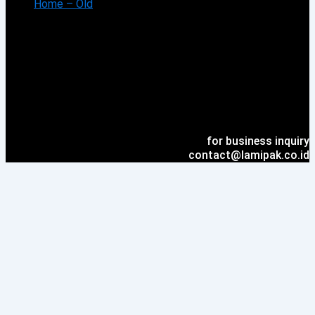
Home – Old
for business inquiry
contact@lamipak.co.id