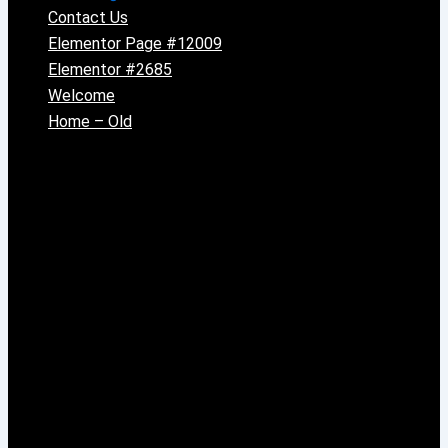
Contact Us
Elementor Page #12009
Elementor #2685
Welcome
Home – Old