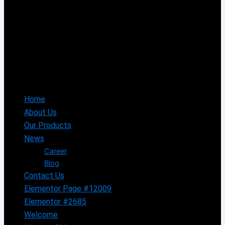
Home
About Us
Our Products
News
Career
Blog
Contact Us
Elementor Page #12009
Elementor #2685
Welcome