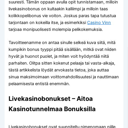
suuresti. Tämän oppaan avulla opit tunnistamaan, milloin
livekasinobonus on kultaakin kalliimpi ja milloin taas
kolikkopelibonus vie voiton. Joskus paras tapa tutustua
tarjontaan on kokeilla itse, ja esimerkiksi
Casino Vinn
tarjoaa monipuolisesti molempia pelikokemuksia.
Tavoitteenamme on antaa sinulle selkeä kuva siitä, mitä
kumpikin bonus tyyppi pitää sisällään, mitkä ovat niiden
hyvät ja huonot puolet, ja miten voit hyödyntää niitä
parhaiten. Olitpa sitten kokenut pelaaja tai vasta-alkaja,
tästä artikkelista löydät arvokasta tietoa, joka auttaa
sinua maksimoimaan voittomahdollisuutesi ja nauttimaan
pelaamisesta entistä enemmän.
Livekasinobonukset – Aitoa
Kasinotunnelmaa Bonuksilla
Livekasinobonukset ovat suunniteltu nimenomaan niille,