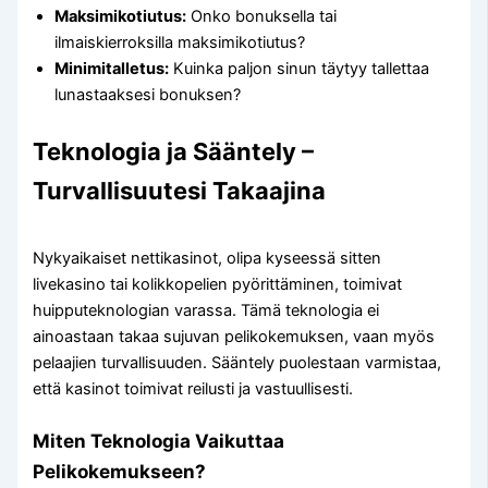
Maksimikotiutus:
Onko bonuksella tai
ilmaiskierroksilla maksimikotiutus?
Minimitalletus:
Kuinka paljon sinun täytyy tallettaa
lunastaaksesi bonuksen?
Teknologia ja Sääntely –
Turvallisuutesi Takaajina
Nykyaikaiset nettikasinot, olipa kyseessä sitten
livekasino tai kolikkopelien pyörittäminen, toimivat
huipputeknologian varassa. Tämä teknologia ei
ainoastaan takaa sujuvan pelikokemuksen, vaan myös
pelaajien turvallisuuden. Sääntely puolestaan varmistaa,
että kasinot toimivat reilusti ja vastuullisesti.
Miten Teknologia Vaikuttaa
Pelikokemukseen?