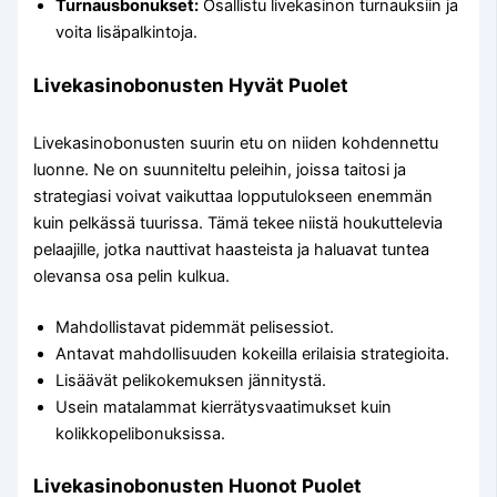
Turnausbonukset:
Osallistu livekasinon turnauksiin ja
voita lisäpalkintoja.
Livekasinobonusten Hyvät Puolet
Livekasinobonusten suurin etu on niiden kohdennettu
luonne. Ne on suunniteltu peleihin, joissa taitosi ja
strategiasi voivat vaikuttaa lopputulokseen enemmän
kuin pelkässä tuurissa. Tämä tekee niistä houkuttelevia
pelaajille, jotka nauttivat haasteista ja haluavat tuntea
olevansa osa pelin kulkua.
Mahdollistavat pidemmät pelisessiot.
Antavat mahdollisuuden kokeilla erilaisia strategioita.
Lisäävät pelikokemuksen jännitystä.
Usein matalammat kierrätysvaatimukset kuin
kolikkopelibonuksissa.
Livekasinobonusten Huonot Puolet