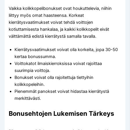
Vaikka kolikkopelibonukset ovat houkuttelevia, niihin
liittyy myös omat haasteensa. Korkeat
kierrätysvaatimukset voivat tehdä voittojen
kotiuttamisesta hankalaa, ja kaikki kolikkopelit eivät
välttämättä edistä kierrätystä samalla tavalla.
Kierrätysvaatimukset voivat olla korkeita, jopa 30-50
kertaa bonussumma.
Voittokatot ilmaiskierroksissa voivat rajoittaa
suurimpia voittoja.
Bonukset voivat olla rajoitettuja tiettyihin
kolikkopeleihin.
Pienemmät panokset voivat hidastaa kierrätystä
merkittävästi.
Bonusehtojen Lukemisen Tärkeys