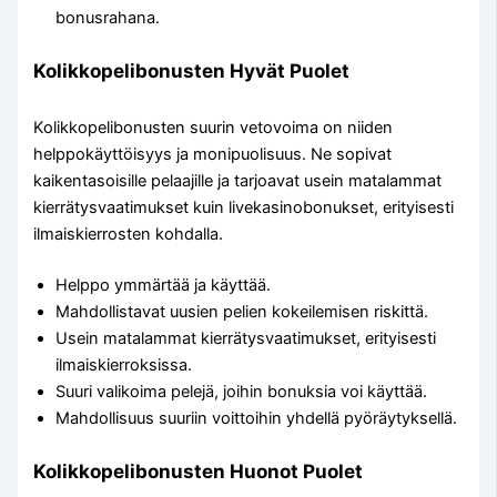
bonusrahana.
Kolikkopelibonusten Hyvät Puolet
Kolikkopelibonusten suurin vetovoima on niiden
helppokäyttöisyys ja monipuolisuus. Ne sopivat
kaikentasoisille pelaajille ja tarjoavat usein matalammat
kierrätysvaatimukset kuin livekasinobonukset, erityisesti
ilmaiskierrosten kohdalla.
Helppo ymmärtää ja käyttää.
Mahdollistavat uusien pelien kokeilemisen riskittä.
Usein matalammat kierrätysvaatimukset, erityisesti
ilmaiskierroksissa.
Suuri valikoima pelejä, joihin bonuksia voi käyttää.
Mahdollisuus suuriin voittoihin yhdellä pyöräytyksellä.
Kolikkopelibonusten Huonot Puolet