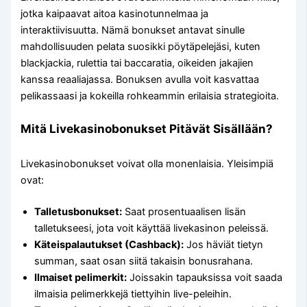
jotka kaipaavat aitoa kasinotunnelmaa ja
interaktiivisuutta. Nämä bonukset antavat sinulle
mahdollisuuden pelata suosikki pöytäpelejäsi, kuten
blackjackia, rulettia tai baccaratia, oikeiden jakajien
kanssa reaaliajassa. Bonuksen avulla voit kasvattaa
pelikassaasi ja kokeilla rohkeammin erilaisia strategioita.
Mitä Livekasinobonukset Pitävät Sisällään?
Livekasinobonukset voivat olla monenlaisia. Yleisimpiä
ovat:
Talletusbonukset:
Saat prosentuaalisen lisän
talletukseesi, jota voit käyttää livekasinon peleissä.
Käteispalautukset (Cashback):
Jos häviät tietyn
summan, saat osan siitä takaisin bonusrahana.
Ilmaiset pelimerkit:
Joissakin tapauksissa voit saada
ilmaisia pelimerkkejä tiettyihin live-peleihin.