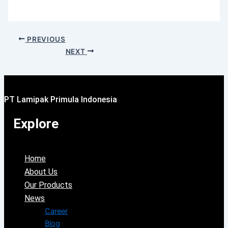
PREVIOUS
NEXT
PT Lamipak Primula Indonesia
Explore
Home
About Us
Our Products
News
Career
Blog