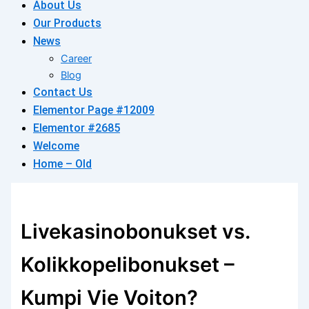
About Us
Our Products
News
Career
Blog
Contact Us
Elementor Page #12009
Elementor #2685
Welcome
Home – Old
Livekasinobonukset vs.
Kolikkopelibonukset –
Kumpi Vie Voiton?