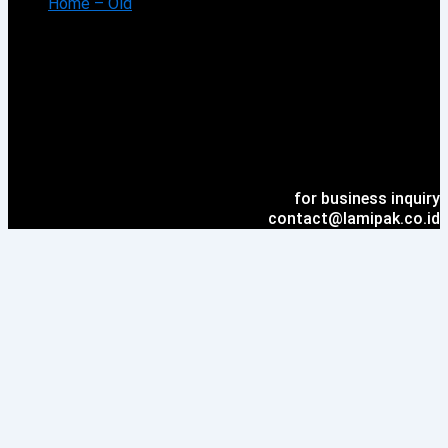
Home – Old
for business inquiry
contact@lamipak.co.id