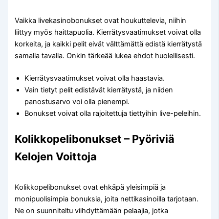
Vaikka livekasinobonukset ovat houkuttelevia, niihin
liittyy myös haittapuolia. Kierrätysvaatimukset voivat olla
korkeita, ja kaikki pelit eivät välttämättä edistä kierrätystä
samalla tavalla. Onkin tärkeää lukea ehdot huolellisesti.
Kierrätysvaatimukset voivat olla haastavia.
Vain tietyt pelit edistävät kierrätystä, ja niiden
panostusarvo voi olla pienempi.
Bonukset voivat olla rajoitettuja tiettyihin live-peleihin.
Kolikkopelibonukset – Pyöriviä
Kelojen Voittoja
Kolikkopelibonukset ovat ehkäpä yleisimpiä ja
monipuolisimpia bonuksia, joita nettikasinoilla tarjotaan.
Ne on suunniteltu viihdyttämään pelaajia, jotka