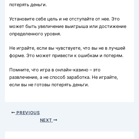
потерять деньги.
Установите себе цель и не отступайте от нее. Это
может быть увеличение выигрыша или достижение
определенного уровня.
Не играйте, если вы чувствуете, что вы не в лучшей
форме. Это может привести к ошибкам и потерям.
Помните, что игра в онлайн-казино – это
развлечение, а не способ заработка. Не играйте,
если вы не готовы потерять деньги.
PREVIOUS
NEXT