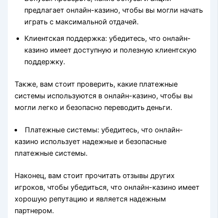
предлагает онлайн-казино, чтобы вы могли начать
играть с максимальной отдачей.
Клиентская поддержка: убедитесь, что онлайн-
казино имеет доступную и полезную клиентскую
поддержку.
Также, вам стоит проверить, какие платежные
системы используются в онлайн-казино, чтобы вы
могли легко и безопасно переводить деньги.
Платежные системы: убедитесь, что онлайн-
казино использует надежные и безопасные
платежные системы.
Наконец, вам стоит прочитать отзывы других
игроков, чтобы убедиться, что онлайн-казино имеет
хорошую репутацию и является надежным
партнером.