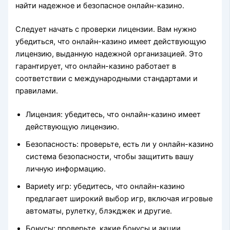
найти надежное и безопасное онлайн-казино.
Следует начать с проверки лицензии. Вам нужно
убедиться, что онлайн-казино имеет действующую
лицензию, выданную надежной организацией. Это
гарантирует, что онлайн-казино работает в
соответствии с международными стандартами и
правилами.
Лицензия: убедитесь, что онлайн-казино имеет
действующую лицензию.
Безопасность: проверьте, есть ли у онлайн-казино
система безопасности, чтобы защитить вашу
личную информацию.
Вариety игр: убедитесь, что онлайн-казино
предлагает широкий выбор игр, включая игровые
автоматы, рулетку, блэкджек и другие.
Бонусы: проверьте, какие бонусы и акции