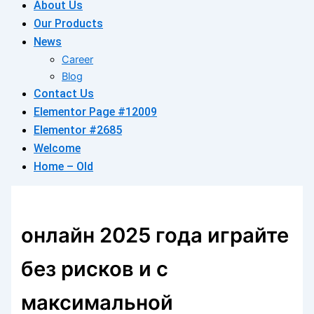
About Us
Our Products
News
Career
Blog
Contact Us
Elementor Page #12009
Elementor #2685
Welcome
Home – Old
онлайн 2025 года играйте
без рисков и с
максимальной