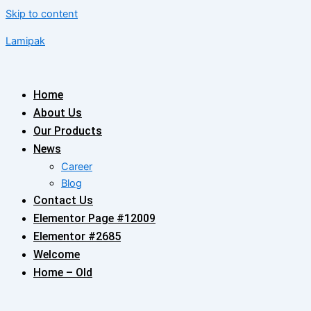
Skip to content
Lamipak
Home
About Us
Our Products
News
Career
Blog
Contact Us
Elementor Page #12009
Elementor #2685
Welcome
Home – Old