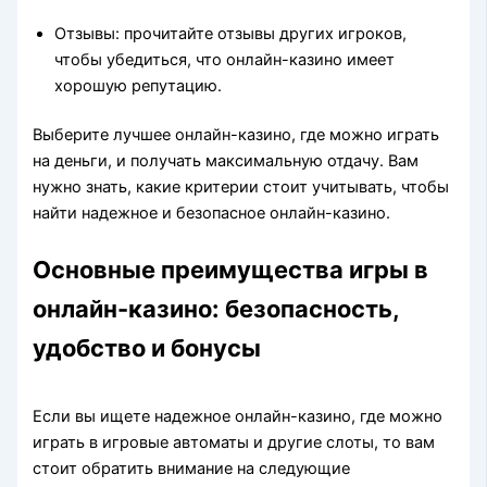
Отзывы: прочитайте отзывы других игроков,
чтобы убедиться, что онлайн-казино имеет
хорошую репутацию.
Выберите лучшее онлайн-казино, где можно играть
на деньги, и получать максимальную отдачу. Вам
нужно знать, какие критерии стоит учитывать, чтобы
найти надежное и безопасное онлайн-казино.
Основные преимущества игры в
онлайн-казино: безопасность,
удобство и бонусы
Если вы ищете надежное онлайн-казино, где можно
играть в игровые автоматы и другие слоты, то вам
стоит обратить внимание на следующие