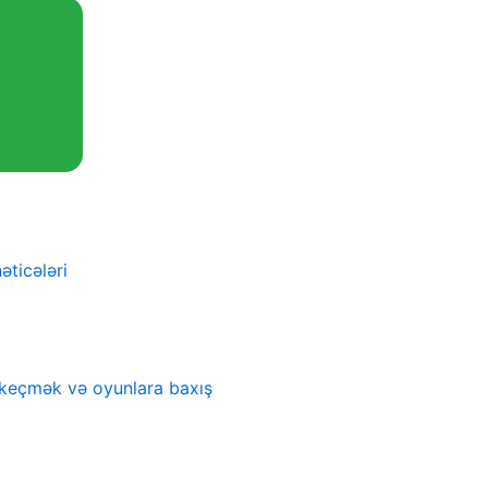
əticələri
keçmək və oyunlara baxış