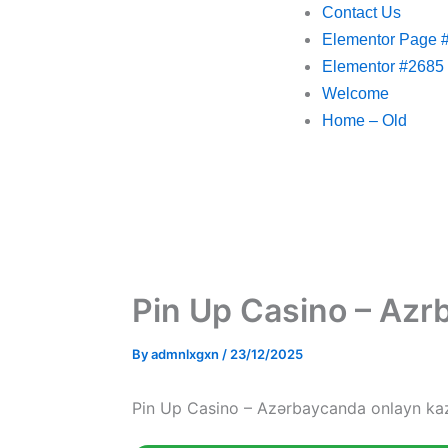
Contact Us
Elementor Page 
Elementor #2685
Welcome
Home – Old
Pin Up Casino – Azr
By
admnlxgxn
/
23/12/2025
Pin Up Casino – Azərbaycanda onlayn ka