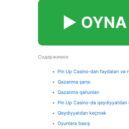
▶️ OYNA
Содержимое
Pin Up Casino-dan faydaları və n
Qazanma şansı
Qazanma qanunları
Pin Up Casino-da qeydiyyatdan 
Qeydiyyatdan keçmək
Oyunlara baxış