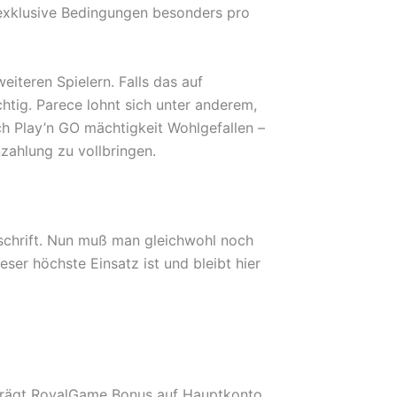
 exklusive Bedingungen besonders pro
eiteren Spielern. Falls das auf
htig. Parece lohnt sich unter anderem,
h Play’n GO mächtigkeit Wohlgefallen –
zahlung zu vollbringen.
schrift. Nun muß man gleichwohl noch
er höchste Einsatz ist und bleibt hier