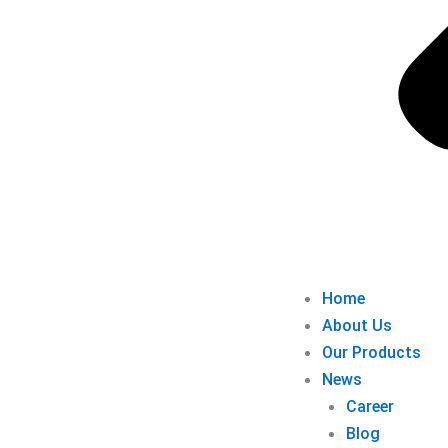
Home
About Us
Our Products
News
Career
Blog