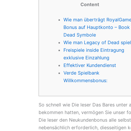
Content
Wie man überträgt RoyalGam
Bonus auf Hauptkonto – Book
Dead Symbole
Wie man Legacy of Dead spiel
Freispiele inside Eintragung
exklusive Einzahlung
Effektiver Kundendienst
Verde Spielbank
Willkommensbonus:
So schnell wie Die leser Das Bares unter
bekommen hatten, vermögen Sie unser folg
Die leser den Neukundenbonus alle selbsts
nebensächlich erforderlich, diesseitigen