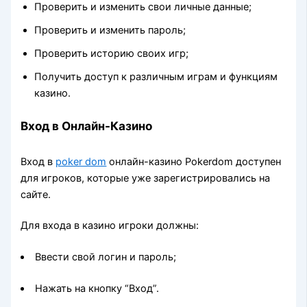
Проверить и изменить свои личные данные;
Проверить и изменить пароль;
Проверить историю своих игр;
Получить доступ к различным играм и функциям
казино.
Вход в Онлайн-Казино
Вход в
poker dom
онлайн-казино Pokerdom доступен
для игроков, которые уже зарегистрировались на
сайте.
Для входа в казино игроки должны:
Ввести свой логин и пароль;
Нажать на кнопку “Вход”.