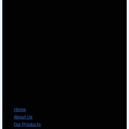
Home
About Us
Our Products