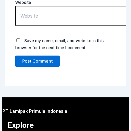
Website
Save my name, email, and website in this
browser for the next time I comment.
PT Lamipak Primula Indonesia
Explore