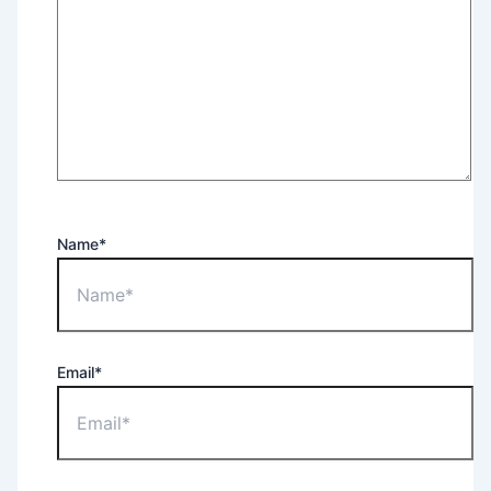
Name*
Email*