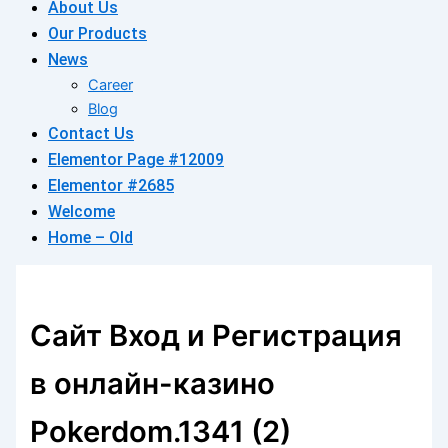
About Us
Our Products
News
Career
Blog
Contact Us
Elementor Page #12009
Elementor #2685
Welcome
Home – Old
Сайт Вход и Регистрация
в онлайн-казино
Pokerdom.1341 (2)