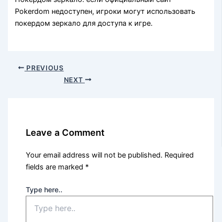
Pokerdom недоступен, игроки могут использовать
покердом зеркало для доступа к игре.
PREVIOUS
NEXT
Leave a Comment
Your email address will not be published.
Required
fields are marked
*
Type here..