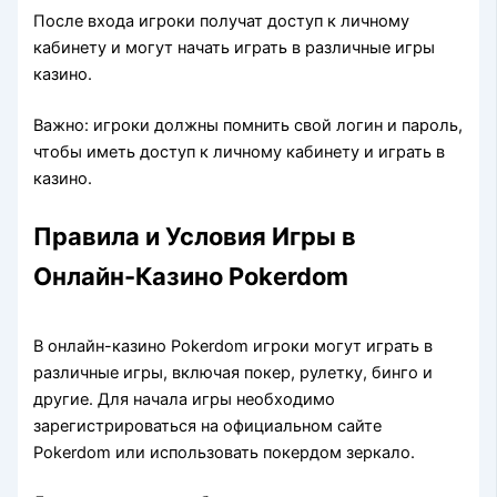
После входа игроки получат доступ к личному
кабинету и могут начать играть в различные игры
казино.
Важно: игроки должны помнить свой логин и пароль,
чтобы иметь доступ к личному кабинету и играть в
казино.
Правила и Условия Игры в
Онлайн-Казино Pokerdom
В онлайн-казино Pokerdom игроки могут играть в
различные игры, включая покер, рулетку, бинго и
другие. Для начала игры необходимо
зарегистрироваться на официальном сайте
Pokerdom или использовать покердом зеркало.