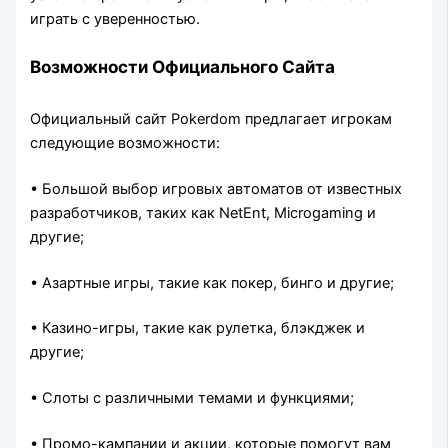
играть с уверенностью.
Возможности Официального Сайта
Официальный сайт Pokerdom предлагает игрокам
следующие возможности:
• Большой выбор игровых автоматов от известных
разработчиков, таких как NetEnt, Microgaming и
другие;
• Азартные игры, такие как покер, бинго и другие;
• Казино-игры, такие как рулетка, блэкджек и
другие;
• Слоты с различными темами и функциями;
• Промо-кампании и акции, которые помогут вам