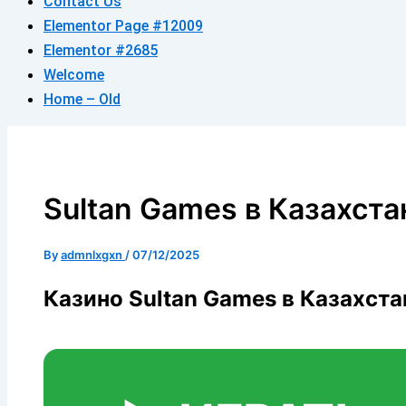
Contact Us
Elementor Page #12009
Elementor #2685
Welcome
Home – Old
Sultan Games в Казахста
By
admnlxgxn
/
07/12/2025
Казино Sultan Games в Казахста