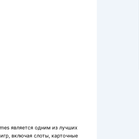
ames является одним из лучших
игр, включая слоты, карточные