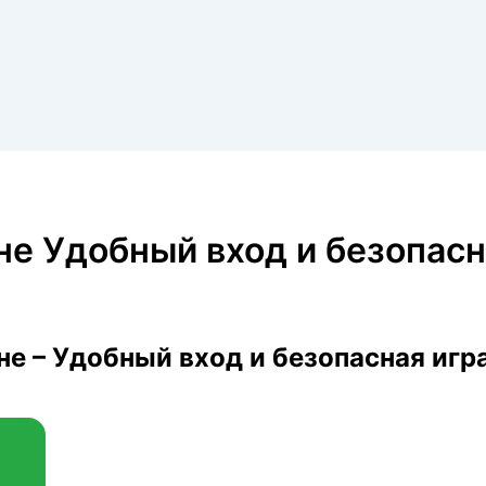
не Удобный вход и безопасн
не – Удобный вход и безопасная игр