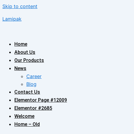
Skip to content
Lamipak
Home
About Us
Our Products
News
Career
Blog
Contact Us
Elementor Page #12009
Elementor #2685
Welcome
Home – Old