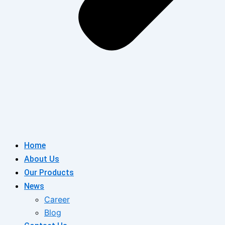
Home
About Us
Our Products
News
Career
Blog