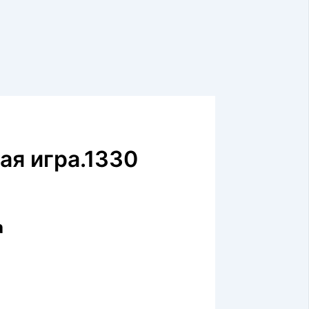
ая игра.1330
а