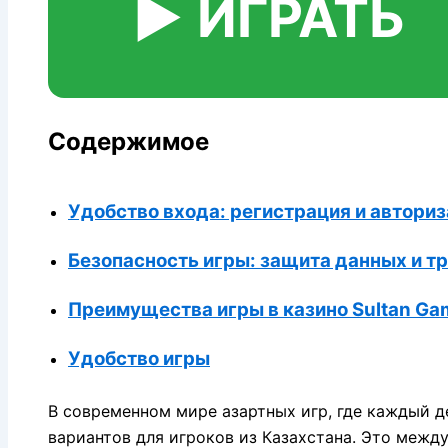
▶️ ИГРАТЬ
Содержимое
Удобство входа: регистрация и автори
Безопасность игры: защита данных и т
Преимущества игры в казино Sultan Ga
Удобство игры
В современном мире азартных игр, где каждый д
вариантов для игроков из Казахстана. Это межд