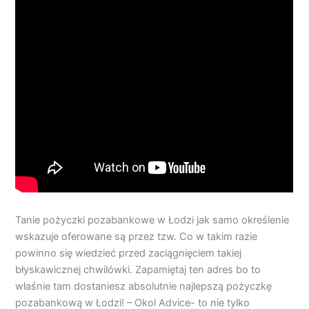
Tanie pożyczki pozabankowe w Łodzi jak samo określenie
wskazuje oferowane są przez tzw. Co w takim razie
powinno się wiedzieć przed zaciągnięciem takiej
błyskawicznej chwilówki. Zapamiętaj ten adres bo to
właśnie tam dostaniesz absolutnie najlepszą pożyczkę
pozabankową w Łodzi! – Okol Advice- to nie tylko