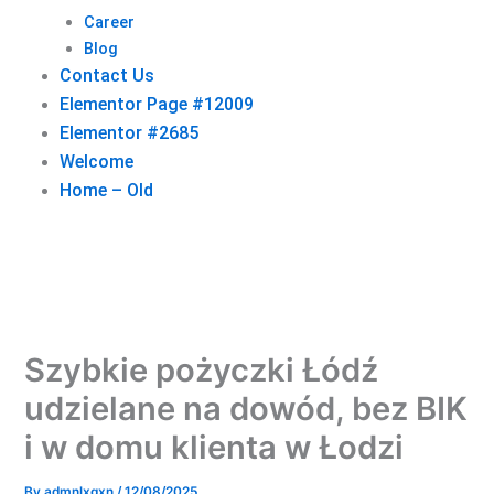
Career
Blog
Contact Us
Elementor Page #12009
Elementor #2685
Welcome
Home – Old
Szybkie pożyczki Łódź
udzielane na dowód, bez BIK
i w domu klienta w Łodzi
By
admnlxgxn
/
12/08/2025