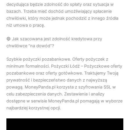
decydująca będzie zdolność do spłaty oraz sytuacja w
bazach. Trzeba mieć dochód umożliwiający spłacenie
chwilówki, który może jednak pochodzić z innego źródła
niż umowa o pracę.
🔵 Jak szacowana jest zdolność kredytowa przy
chwilówce “na dowód”?
Szybkie pożyczki pozabankowe. Oferty pożyczek z
minimum formalności. Pożyczki Łódź – Pożyczkowe oferty
pozabankowe oraz oferty gotówkowe. Traktujemy Twoją
prywatność i bezpieczeństwo danych z najwyższą
powagą. MoneyPanda.pl korzysta z szyfrowania SSL w
celu zabezpieczenia danych. Zestawienia i analizy
dostępne w serwisie MoneyPanda.pl pomagają w wyborze
najbardziej korzystnej opcji.