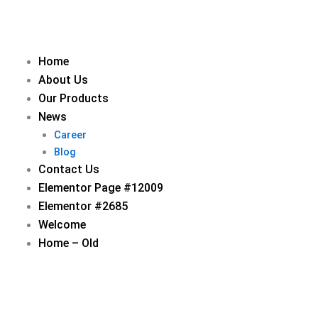
Skip
to
content
Home
About Us
Our Products
News
Career
Blog
Contact Us
Elementor Page #12009
Elementor #2685
Welcome
Home – Old