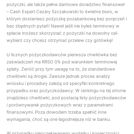
pożyczki, ale także pełne darmowe doradztwo finansowe!
– Cash Expert Cezary Szczakowski to świetne biuro, w
którym dostaniesz pożyczkę pozabankową bez poręczeń i
bez zbędnych pytań! Nawet jeśli nie byłeś terminowy w
spłacie możesz skorzystać z pożyczki na dowolny cel-
wybierz czy chcesz otrzymać przelew czy gotówkę!
U licznych pożyczkodawców pierwsza chwilówka bez
zaświadczeń ma RRSO 0% pod warunkiem terminowej
spłaty. Zwróć przy tym uwagę na to, że standardowe
chwilówki są drogie. Zawsze jednak proces analizy
wniosku i procedury zależą od specyfiki konkretnego
przypadku oraz pożyczkodawcy. W rankingu na tej stronie
znajdziesz chwilówki, pod postacią listy pożyczkodawców
i porównywarek pożyczkowych wraz z parametrami
finansowymi. Poza dowodem trzeba spełnić inne
wymagania, choć są one łagodniejsze niż w banku.
W przypadku nieoczekiwanego wydatku i konieczności