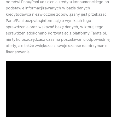
odmówi Panu/Pani udzielenia kredytu konsumenckiego na
podstawie informacjizawartych w bazie danych
kredytodawca niezwłocznie zobowiązany jest przekazać
Panu/Pani bezpłatnąinformację o wynikach tego
sprawdzenia oraz wskazać bazę danych, w której tego
sprawdzeniadokonano Korzystając z platformy Tarata.pl,
nie tylko oszczędzasz czas na poszukiwaniu odpowiedniej
oferty, ale także zwiększasz swoje szanse na otrzymanie
finansowania.