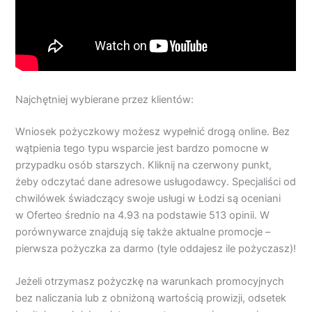
Najchętniej wybierane przez klientów:
Wniosek pożyczkowy możesz wypełnić drogą online. Bez
wątpienia tego typu wsparcie jest bardzo pomocne w
przypadku osób starszych. Kliknij na czerwony punkt,
żeby odczytać dane adresowe usługodawcy. Specjaliści od
chwilówek świadczący swoje usługi w Łodzi są oceniani
w Oferteo średnio na 4.93 na podstawie 513 opinii. W
porównywarce znajdują się także aktualne promocje –
pierwsza pożyczka za darmo (tyle oddajesz ile pożyczasz)!
Jeżeli otrzymasz pożyczkę na warunkach promocyjnych
bez naliczania lub z obniżoną wartością prowizji, odsetek