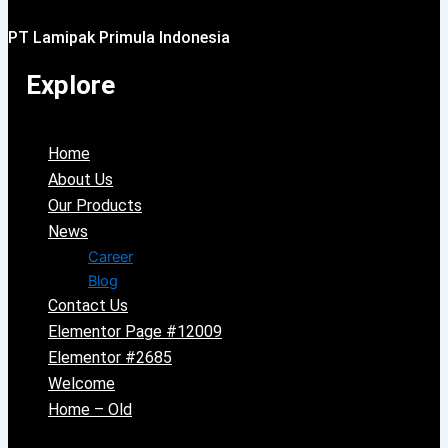
PT Lamipak Primula Indonesia
Explore
Home
About Us
Our Products
News
Career
Blog
Contact Us
Elementor Page #12009
Elementor #2685
Welcome
Home – Old