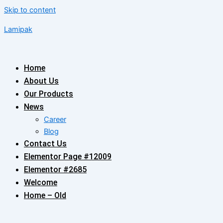
Skip to content
Lamipak
Home
About Us
Our Products
News
Career
Blog
Contact Us
Elementor Page #12009
Elementor #2685
Welcome
Home – Old