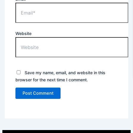
Website
Save my name, email, and website in this
browser for the next time I comment.