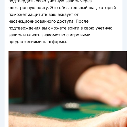
подтвердить свою учетную запись через
электронную почту. Это обязательный шаг, который
поможет защитить ваш аккаунт от
несанкционированного доступа. После
подтверждения вы сможете войти в свою учетную
запись и начать знакомство с игровыми
предложениями платформы.