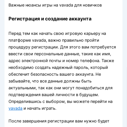
Важные нюансы игры на vavada для новичков
Регистрация и создание аккаунта
Перед тем как начать свою игровую карьеру на
платформе vavada, важно правильно пройти
процедуру регистрации. Для этого вам потребуется
ввести свои персональные данные, такие как имя,
адрес электронной почты и номер телефона. Также
необходимо создать надежный пароль, который
обеспечит безопасность вашего аккаунта. Не
забывайте, что все данные должны быть
актуальными, так как они могут понадобиться для
подтверждения вашей личности в будущем.
Определившись с выбором, вы можете перейти на
vavada
и начать играть.
После завершения регистрации вам нужно будет